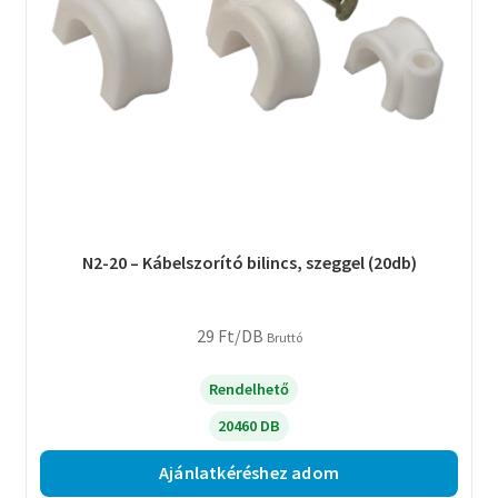
N2-20 – Kábelszorító bilincs, szeggel (20db)
29
Ft
/DB
Bruttó
Rendelhető
20460 DB
Ajánlatkéréshez adom