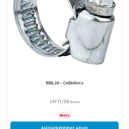
RBIL20 – Csőbilincs
147
Ft
/DB
Bruttó
Nincs
Ajánlatkéréshez adom