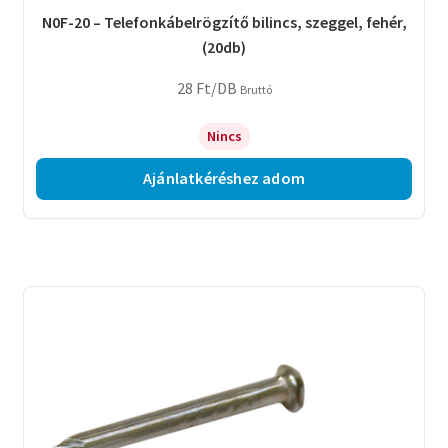
N0F-20 – Telefonkábelrögzítő bilincs, szeggel, fehér,
(20db)
28
Ft
/DB
Bruttó
Nincs
Ajánlatkéréshez adom