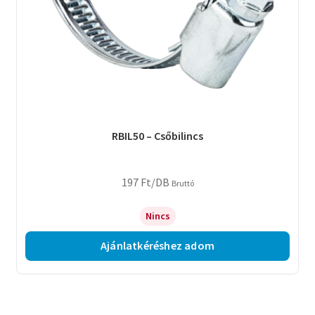
RBIL50 – Csőbilincs
197
Ft
/DB
Bruttó
Nincs
Ajánlatkéréshez adom