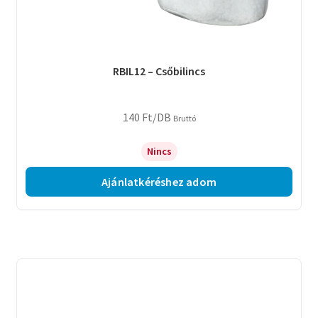
RBIL12 – Csőbilincs
140
Ft
/DB
Bruttó
Nincs
Ajánlatkéréshez adom