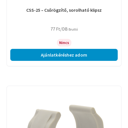
CSS-25 – Csőrögzítő, sorolható klipsz
77
Ft
/DB
Bruttó
Nincs
Ajánlatkéréshez adom