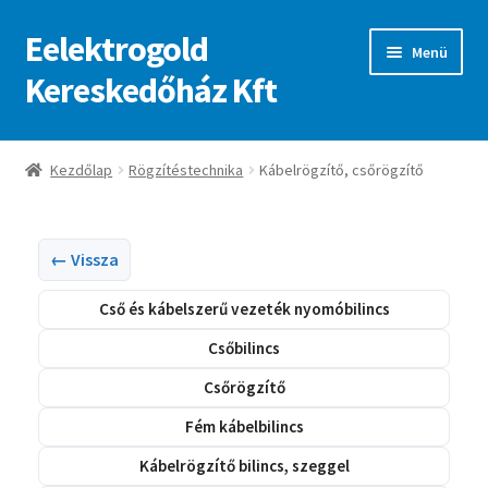
Eelektrogold
Ugrás
Kilépés
Menü
a
a
Kereskedőház Kft
navigációhoz
tartalomba
Kezdőlap
Kezdőlap
Rögzítéstechnika
Kábelrögzítő, csőrögzítő
A fiókom
Adatvédelmi irányelvek
← Vissza
Cső és kábelszerű vezeték nyomóbilincs
ajanlatkeres
Csőbilincs
Csőrögzítő
Fém kábelbilincs
Kábelrögzítő bilincs, szeggel