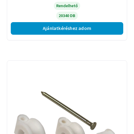
Rendelhető
20340 DB
Ajánlatkéréshez adom