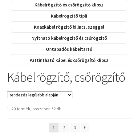
Kábelrögzítő és csőrögzítő klipsz
Kábelrögzítő tipli
Koaxkábel rögzítő bilincs, szeggel
Nyitható kábelrögzítő és csőrögzítő
Öntapadós kábeltartó
Pattintható kábel és csőrögzítő klipsz
Kábelrögzítő, csőrögzítő
Sorted
1–20 termék, összesen 52 db
by
latest
1
2
3