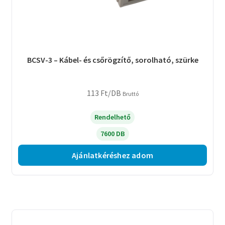
BCSV-3 – Kábel- és csőrögzítő, sorolható, szürke
113
Ft
/DB
Bruttó
Rendelhető
7600 DB
Ajánlatkéréshez adom