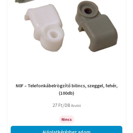
N0F – Telefonkábelrögzítő bilincs, szeggel, fehér,
(100db)
27
Ft
/DB
Bruttó
Nincs
Ajánlatkéréshez adom