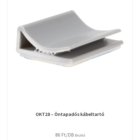
OKT28 – Öntapadós kábeltartó
86
Ft
/DB
Bruttó