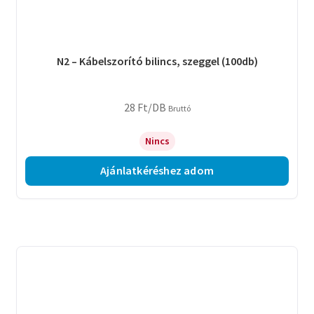
N2 – Kábelszorító bilincs, szeggel (100db)
28
Ft
/DB
Bruttó
Nincs
Ajánlatkéréshez adom