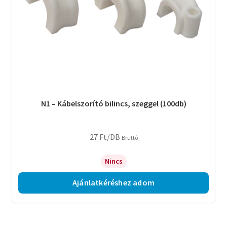
N1 – Kábelszorító bilincs, szeggel (100db)
27
Ft
/DB
Bruttó
Nincs
Ajánlatkéréshez adom