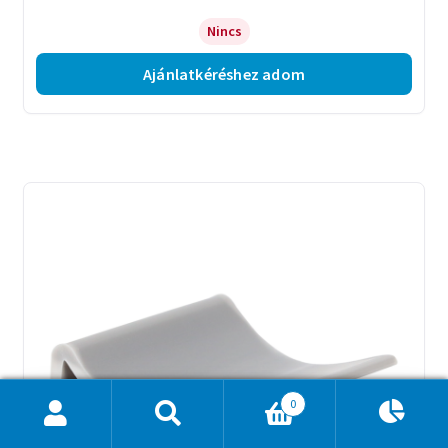
Nincs
Ajánlatkéréshez adom
0
Ajánlatkosár
0