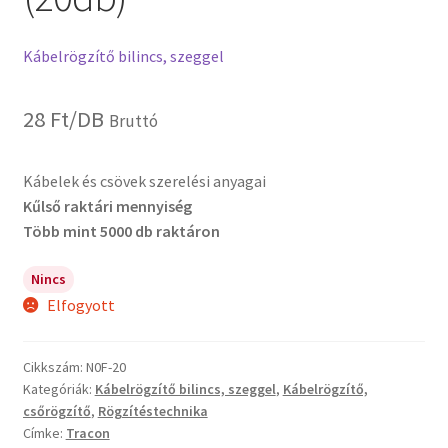
Kábelrögzítő bilincs, szeggel
28
Ft
/DB
Bruttó
Kábelek és csövek szerelési anyagai
Kűlső raktári mennyiség
Több mint 5000 db raktáron
Nincs
Elfogyott
Cikkszám:
N0F-20
Kategóriák:
Kábelrögzítő bilincs, szeggel
,
Kábelrögzítő,
csőrögzítő
,
Rögzítéstechnika
Címke:
Tracon