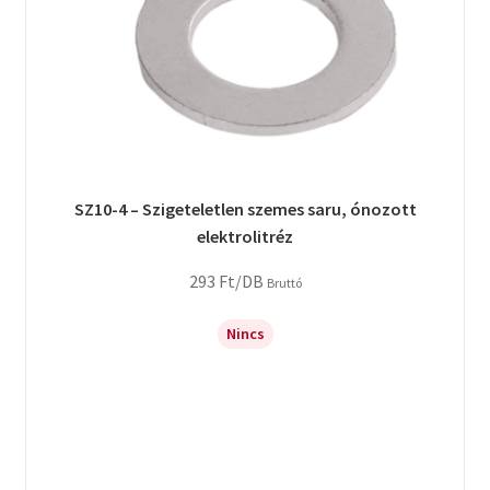
SZ10-4 – Szigeteletlen szemes saru, ónozott
elektrolitréz
293
Ft
/DB
Bruttó
Nincs