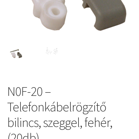
N0F-20 –
Telefonkábelrögzítő
bilincs, szeggel, fehér,
(20db)