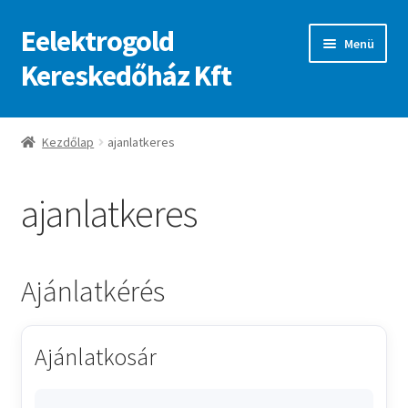
Eelektrogold
Ugrás
Kilépés
Menü
a
a
Kereskedőház Kft
navigációhoz
tartalomba
Kezdőlap
Kezdőlap
ajanlatkeres
A fiókom
ajanlatkeres
Adatvédelmi irányelvek
ajanlatkeres
Ajánlatkérés
Ajánlatkosár