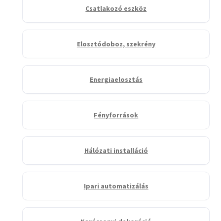
Csatlakozó eszköz
Elosztódoboz, szekrény
Energiaelosztás
Fényforrások
Hálózati installáció
Ipari automatizálás