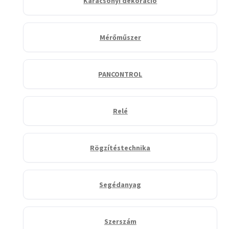
Karácsonyi dekoráció
Mérőműszer
PANCONTROL
Relé
Rögzítéstechnika
Segédanyag
Szerszám