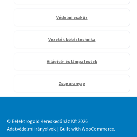
Védelmi eszköz
Vezeték kötéstechnika
Világító- és lámpatestek
Zsugoranyag
© Eelektrogold Kereskedőház Kft 2026
Adatvédelmi irányelvek
Built with WooCommerce
.