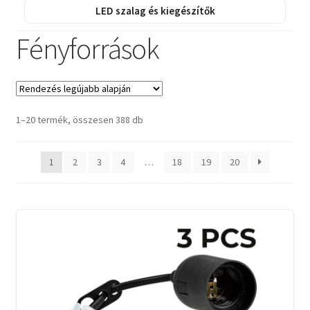
LED szalag és kiegészítők
Fényforrások
Sorted
1–20 termék, összesen 388 db
by
latest
1
2
3
4
…
18
19
20