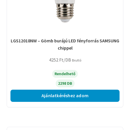
LGS12018NW – Gömb burájú LED fényforrás SAMSUNG
chippel
4252
Ft
/DB
Bruttó
Rendelhető
2298 DB
Ajánlatkéréshez adom