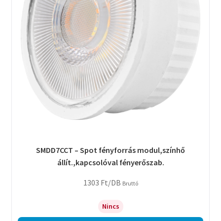
SMDD7CCT – Spot fényforrás modul,színhő
állít.,kapcsolóval fényerőszab.
1303
Ft
/DB
Bruttó
Nincs