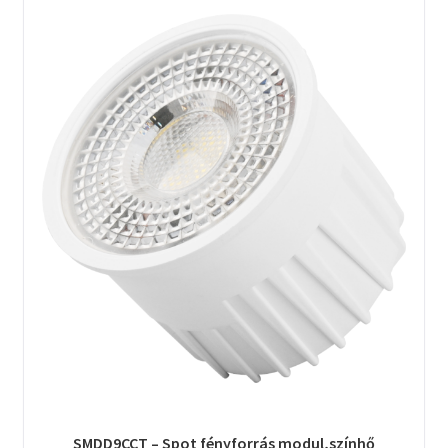
SMDD9CCT – Spot fényforrás modul,színhő