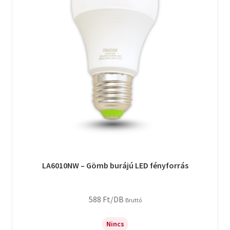
LA6010NW – Gömb burájú LED fényforrás
588
Ft
/DB
Bruttó
Nincs