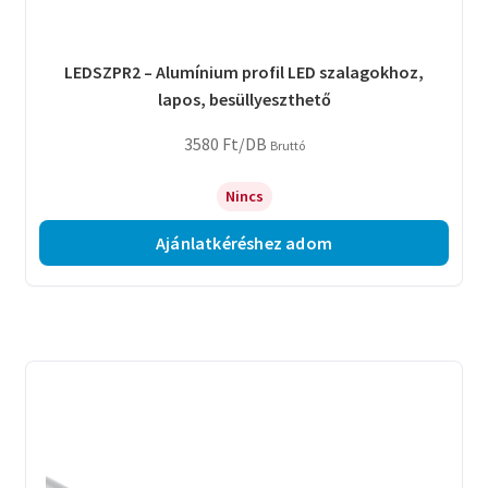
LEDSZPR2 – Alumínium profil LED szalagokhoz,
lapos, besüllyeszthető
3580
Ft
/DB
Bruttó
Nincs
Ajánlatkéréshez adom