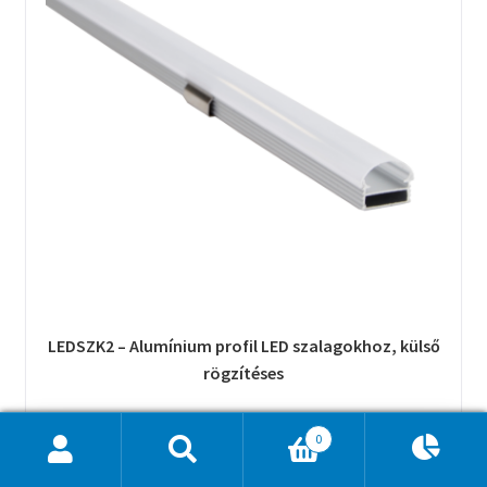
LEDSZK2 – Alumínium profil LED szalagokhoz, külső
rögzítéses
3481
Ft
/DB
Bruttó
0
Ajánlatkosár
0
Nincs