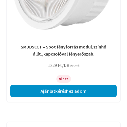
SMDD5CCT – Spot fényforrás modul,színhő
állít.,kapcsolóval fényerőszab.
1229
Ft
/DB
Bruttó
Nincs
Ajánlatkéréshez adom