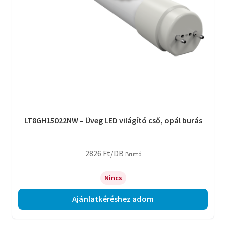
LT8GH15022NW – Üveg LED világító cső, opál burás
2826
Ft
/DB
Bruttó
Nincs
Ajánlatkéréshez adom