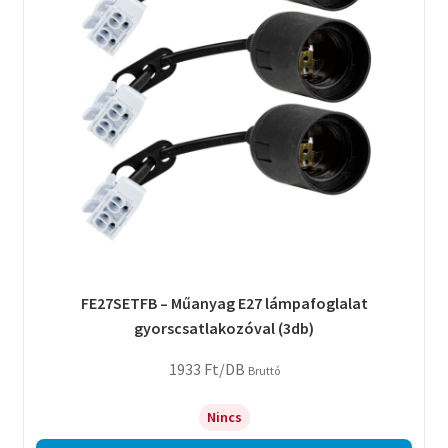
FE27SETFB – Műanyag E27 lámpafoglalat
gyorscsatlakozóval (3db)
1933
Ft
/DB
Bruttó
Nincs