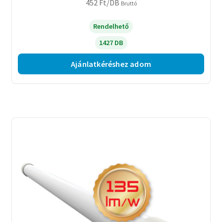
452
Ft
/DB
Bruttó
Rendelhető
1427 DB
Ajánlatkéréshez adom