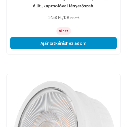
állít.,kapcsolóval fényerőszab.
1458
Ft
/DB
Bruttó
Nincs
Ajánlatkéréshez adom