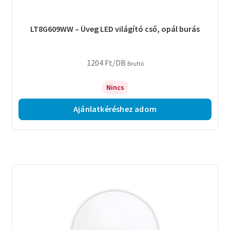
LT8G609WW – Üveg LED világító cső, opál burás
1204
Ft
/DB
Bruttó
Nincs
Ajánlatkéréshez adom