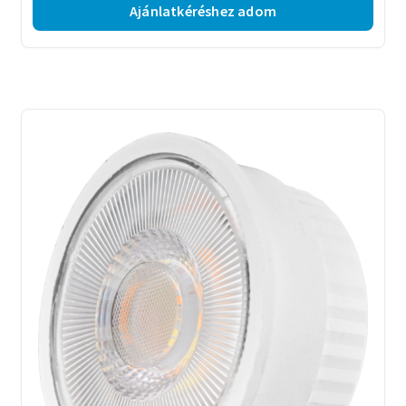
Ajánlatkéréshez adom