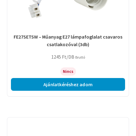
FE27SETSW – Műanyag E27 lámpafoglalat csavaros
csatlakozóval (3db)
1245
Ft
/DB
Bruttó
Nincs
Ajánlatkéréshez adom