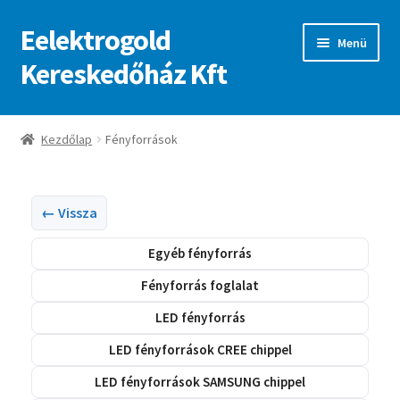
Eelektrogold
Ugrás
Kilépés
Menü
a
a
Kereskedőház Kft
navigációhoz
tartalomba
Kezdőlap
Kezdőlap
Fényforrások
A fiókom
Adatvédelmi irányelvek
← Vissza
Egyéb fényforrás
ajanlatkeres
Fényforrás foglalat
LED fényforrás
LED fényforrások CREE chippel
LED fényforrások SAMSUNG chippel