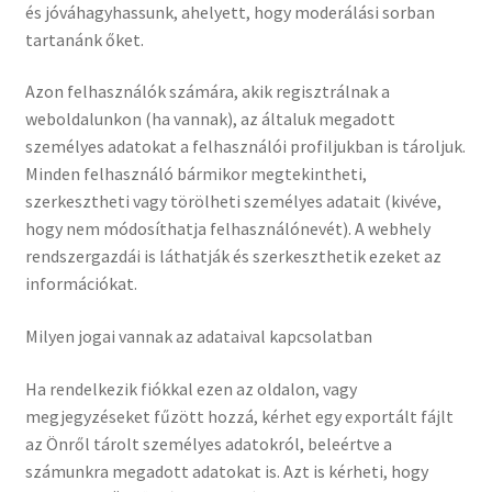
és jóváhagyhassunk, ahelyett, hogy moderálási sorban
tartanánk őket.
Azon felhasználók számára, akik regisztrálnak a
weboldalunkon (ha vannak), az általuk megadott
személyes adatokat a felhasználói profiljukban is tároljuk.
Minden felhasználó bármikor megtekintheti,
szerkesztheti vagy törölheti személyes adatait (kivéve,
hogy nem módosíthatja felhasználónevét). A webhely
rendszergazdái is láthatják és szerkeszthetik ezeket az
információkat.
Milyen jogai vannak az adataival kapcsolatban
Ha rendelkezik fiókkal ezen az oldalon, vagy
megjegyzéseket fűzött hozzá, kérhet egy exportált fájlt
az Önről tárolt személyes adatokról, beleértve a
számunkra megadott adatokat is. Azt is kérheti, hogy