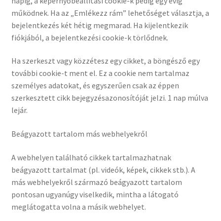
napig, a képernyőbeállítási cookie-k pedig egy évig
működnek. Ha az „Emlékezz rám” lehetőséget választja, a
bejelentkezés két hétig megmarad. Ha kijelentkezik
fiókjából, a bejelentkezési cookie-k törlődnek.
Ha szerkeszt vagy közzétesz egy cikket, a böngésző egy
további cookie-t ment el. Ez a cookie nem tartalmaz
személyes adatokat, és egyszerűen csak az éppen
szerkesztett cikk bejegyzésazonosítóját jelzi. 1 nap múlva
lejár.
Beágyazott tartalom más webhelyekről
A webhelyen található cikkek tartalmazhatnak
beágyazott tartalmat (pl. videók, képek, cikkek stb.). A
más webhelyekről származó beágyazott tartalom
pontosan ugyanúgy viselkedik, mintha a látogató
meglátogatta volna a másik webhelyet.