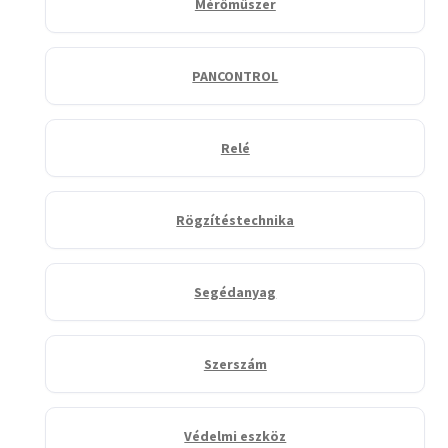
Mérőműszer
PANCONTROL
Relé
Rögzítéstechnika
Segédanyag
Szerszám
Védelmi eszköz