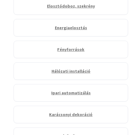
Elosztódoboz, szekrény
Energiaelosztás
Fényforrások
Hálózati installáció
Ipari automatizálás
Karácsonyi dekoráció