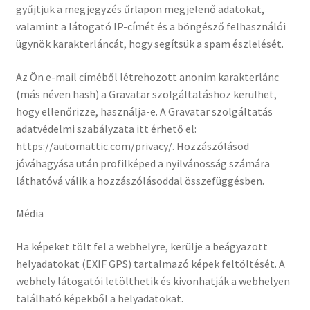
gyűjtjük a megjegyzés űrlapon megjelenő adatokat,
valamint a látogató IP-címét és a böngésző felhasználói
ügynök karakterláncát, hogy segítsük a spam észlelését.
Az Ön e-mail címéből létrehozott anonim karakterlánc
(más néven hash) a Gravatar szolgáltatáshoz kerülhet,
hogy ellenőrizze, használja-e. A Gravatar szolgáltatás
adatvédelmi szabályzata itt érhető el:
https://automattic.com/privacy/. Hozzászólásod
jóváhagyása után profilképed a nyilvánosság számára
láthatóvá válik a hozzászólásoddal összefüggésben.
Média
Ha képeket tölt fel a webhelyre, kerülje a beágyazott
helyadatokat (EXIF GPS) tartalmazó képek feltöltését. A
webhely látogatói letölthetik és kivonhatják a webhelyen
található képekből a helyadatokat.