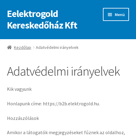
Eelektrogold
Ugrás
Kilépés
Menü
a
a
Kereskedőház Kft
navigációhoz
tartalomba
Kezdőlap
Kezdőlap
Adatvédelmi irányelvek
A fiókom
Adatvédelmi irányelvek
Adatvédelmi irányelvek
ajanlatkeres
Kik vagyunk
Honlapunk címe: https://b2b.elektrogold.hu.
Hozzászólások
Amikor a látogatók megjegyzéseket fűznek az oldalhoz,