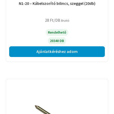
N1-20 – Kábelszorító bilincs, szeggel (20db)
28
Ft
/DB
Bruttó
Rendelhető
20340 DB
Ajánlatkéréshez adom