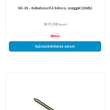
N3-20 – Kábelszorító bilincs, szeggel (20db)
38
Ft
/DB
Bruttó
Nincs
Ajánlatkéréshez adom