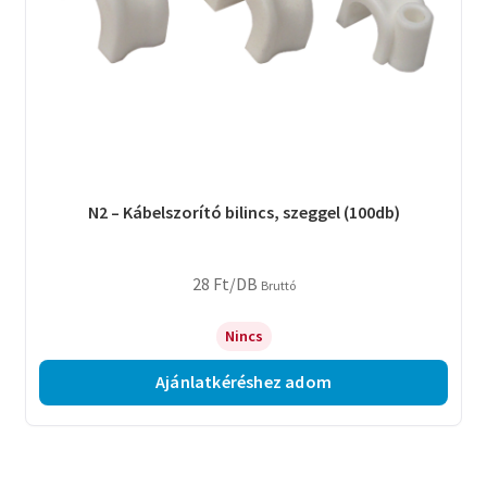
N2 – Kábelszorító bilincs, szeggel (100db)
28
Ft
/DB
Bruttó
Nincs
Ajánlatkéréshez adom