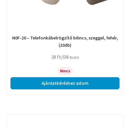
N0F-20 – Telefonkábelrögzítő bilincs, szeggel, fehér,
(20db)
28
Ft
/DB
Bruttó
Nincs
Ajánlatkéréshez adom