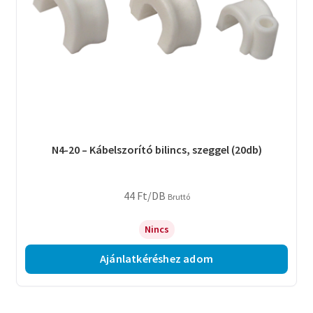
N4-20 – Kábelszorító bilincs, szeggel (20db)
44
Ft
/DB
Bruttó
Nincs
Ajánlatkéréshez adom