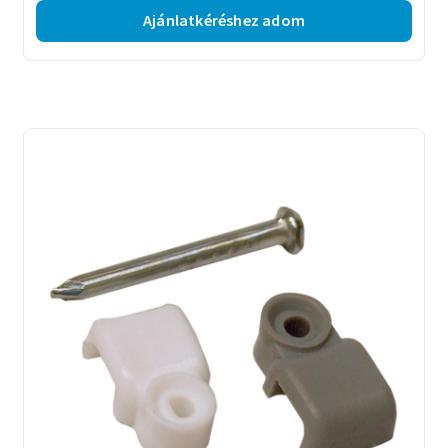
Ajánlatkéréshez adom