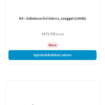
N4 – Kábelszorító bilincs, szeggel (100db)
44
Ft
/DB
Bruttó
Nincs
Ajánlatkéréshez adom