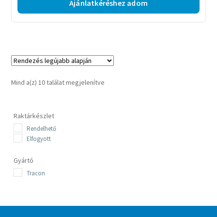
Ajánlatkéréshez adom
Sorted
Mind a(z) 10 találat megjelenítve
by
latest
Raktárkészlet
Rendelhető
Elfogyott
Gyártó
Tracon