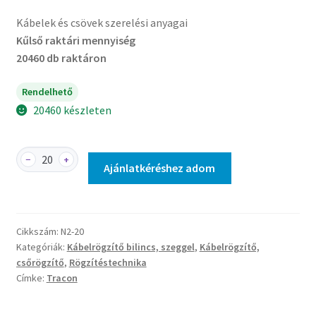
Kábelek és csövek szerelési anyagai
Kűlső raktári mennyiség
20460 db raktáron
Rendelhető
20460 készleten
N2-
−
+
Ajánlatkéréshez adom
20
-
Kábelszorító
bilincs,
Cikkszám:
N2-20
szeggel
Kategóriák:
Kábelrögzítő bilincs, szeggel
,
Kábelrögzítő,
(20db)
csőrögzítő
,
Rögzítéstechnika
mennyiség
Címke:
Tracon