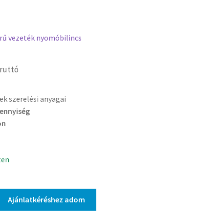
erű vezeték nyomóbilincs
ruttó
ek szerelési anyagai
mennyiség
on
ten
Ajánlatkéréshez adom