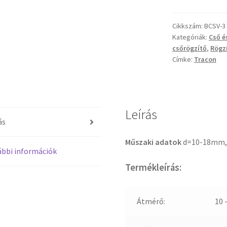
Kábel-
és
Cikkszám:
BCSV-3
csőrögzítő,
Kategóriák:
Cső é
sorolható,
csőrögzítő
,
Rögz
szürke
Címke:
Tracon
mennyiség
Leírás
ás
Műszaki adatok
d=10-18mm,
bbi információk
Termékleírás:
Átmérő:
10 