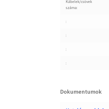
Kábelek/csövek
száma:
:
:
:
:
Dokumentumok