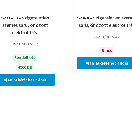
SZ10-10 – Szigeteletlen
SZ4-8 – Szigeteletlen sze
szemes saru, ónozott
saru, ónozott elektrolitr
elektrolitréz
262
Ft
/DB
Bruttó
357
Ft
/DB
Bruttó
Nincs
Rendelhető
Ajánlatkéréshez adom
4900 DB
Ajánlatkéréshez adom