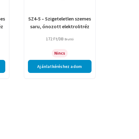
mes
SZ4-5 – Szigeteletlen szemes
éz
saru, ónozott elektrolitréz
172
Ft
/DB
Bruttó
Nincs
Ajánlatkéréshez adom