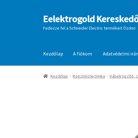
Eelektrogold Kereskedő
Ugrás
Kilépés
a
a
Fedezze fel a Schneider Electric termékeit Ózdon
navigációhoz
tartalomba
Kezdőlap
A fiókom
Adatvédelmi irá
Kezdőlap
A fiókom
Adatvédelmi irányelvek
aj
Kezdőlap
Rögzítéstechnika
Kábelrögzítő, 