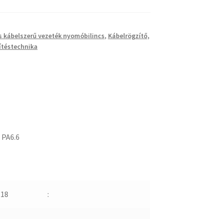
s kábelszerű vezeték nyomóbilincs
,
Kábelrögzítő,
ítéstechnika
 PA6.6
-18
: