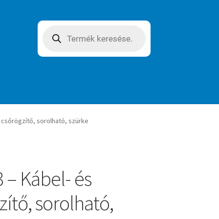
Products
search
 csőrögzítő, sorolható, szürke
 – Kábel- és
ítő, sorolható,