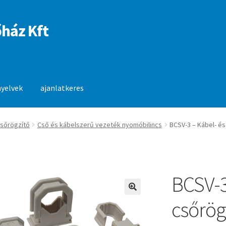
ház Kft
nyelvek
ajanlatkeres
anlatkeres
csőrögzítő
Cső és kábelszerű vezeték nyomóbilincs
BCSV-3 – Kábel- és
BCSV-3
🔍
csőrögz