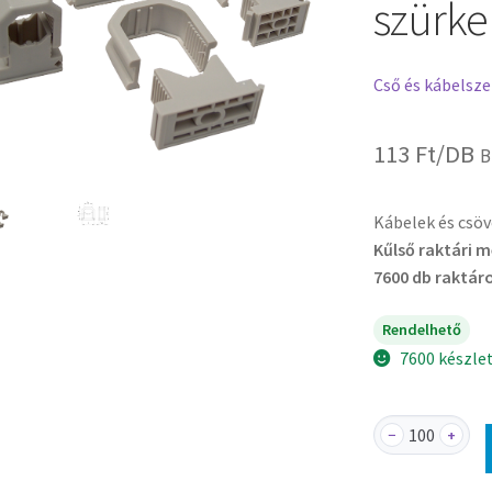
szürke
Cső és kábelsz
113
Ft
/DB
B
Kábelek és csöv
Kűlső raktári 
7600 db raktár
Rendelhető
7600 készle
BCSV-
−
+
3
-