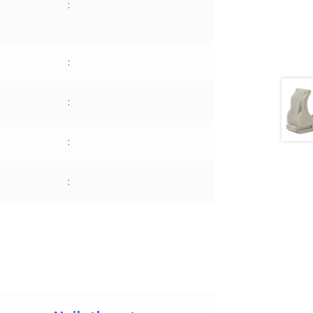
:
:
:
:
: