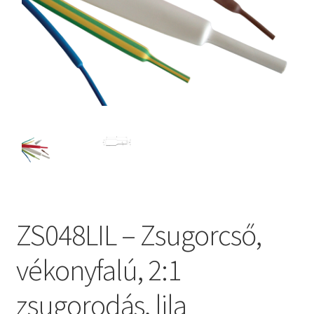
ZS048LIL – Zsugorcső,
vékonyfalú, 2:1
zsugorodás, lila