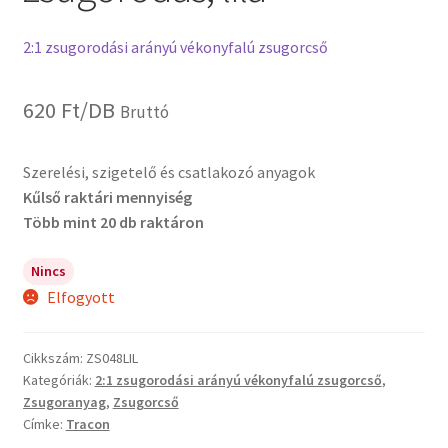
2:1 zsugorodási arányú vékonyfalú zsugorcső
620
Ft
/DB
Bruttó
Szerelési, szigetelő és csatlakozó anyagok
Kűlső raktári mennyiség
Több mint 20 db raktáron
Nincs
Elfogyott
Cikkszám:
ZS048LIL
Kategóriák:
2:1 zsugorodási arányú vékonyfalú zsugorcső
,
Zsugoranyag
,
Zsugorcső
Címke:
Tracon