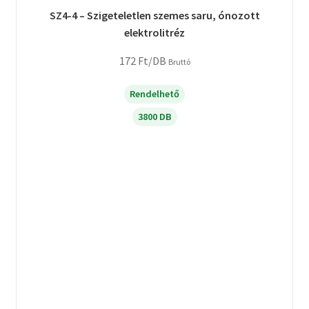
SZ4-4 – Szigeteletlen szemes saru, ónozott
elektrolitréz
172
Ft
/DB
Bruttó
Rendelhető
3800 DB