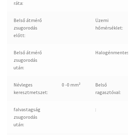
ráta:
Belső átmérő
Üzemi
zsugorodás
hőmérséklet:
előtt:
Belső átmérő
Halogénmentes:
zsugorodás
után:
Névleges
0 -0 mm²
Belső
keresztmetszet:
ragasztóval:
falvastagság
:
zsugorodás
után: