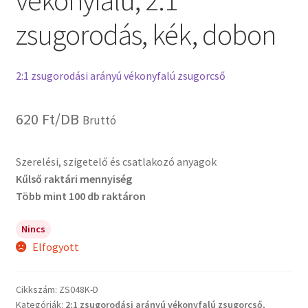
vékonyfalú, 2:1
zsugorodás, kék, dobon
2:1 zsugorodási arányú vékonyfalú zsugorcső
620
Ft
/DB
Bruttó
Szerelési, szigetelő és csatlakozó anyagok
Kűlső raktári mennyiség
Több mint 100 db raktáron
Nincs
Elfogyott
Cikkszám:
ZS048K-D
Kategóriák:
2:1 zsugorodási arányú vékonyfalú zsugorcső
,