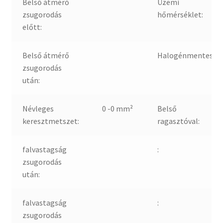
Belső átmérő
Üzemi
zsugorodás
hőmérséklet:
előtt:
Belső átmérő
Halogénmentes:
zsugorodás
után:
Névleges
0 -0 mm²
Belső
keresztmetszet:
ragasztóval:
falvastagság
:
zsugorodás
után:
falvastagság
:
zsugorodás