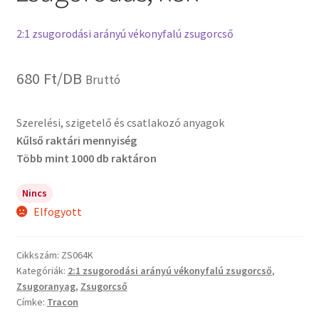
2:1 zsugorodási arányú vékonyfalú zsugorcső
680
Ft
/DB
Bruttó
Szerelési, szigetelő és csatlakozó anyagok
Kűlső raktári mennyiség
Több mint 1000 db raktáron
Nincs
Elfogyott
Cikkszám:
ZS064K
Kategóriák:
2:1 zsugorodási arányú vékonyfalú zsugorcső
,
Zsugoranyag
,
Zsugorcső
Címke:
Tracon