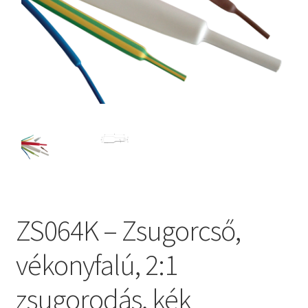
ZS064K – Zsugorcső,
vékonyfalú, 2:1
zsugorodás, kék