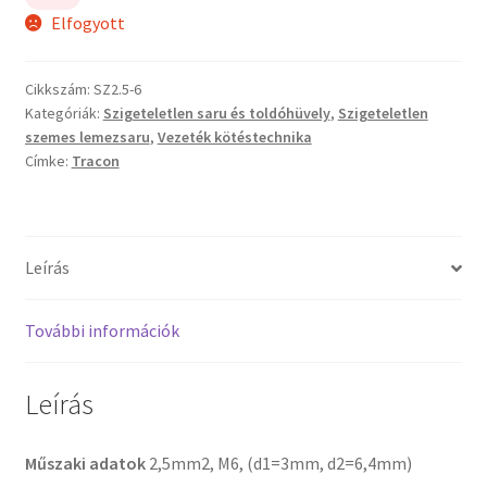
Elfogyott
Cikkszám:
SZ2.5-6
Kategóriák:
Szigeteletlen saru és toldóhüvely
,
Szigeteletlen
szemes lemezsaru
,
Vezeték kötéstechnika
Címke:
Tracon
Leírás
További információk
Leírás
Műszaki adatok
2,5mm2, M6, (d1=3mm, d2=6,4mm)