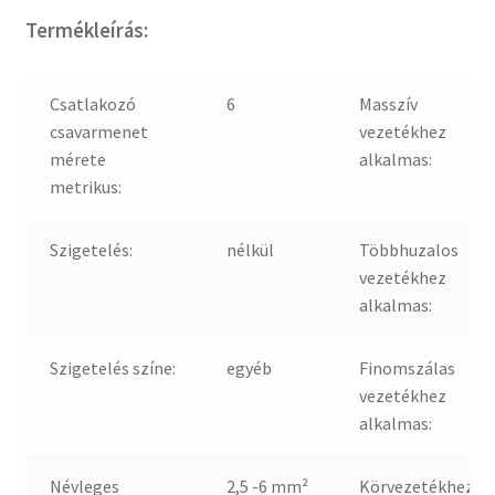
Termékleírás:
Csatlakozó
6
Masszív
csavarmenet
vezetékhez
mérete
alkalmas:
metrikus:
Szigetelés:
nélkül
Többhuzalos
vezetékhez
alkalmas:
Szigetelés színe:
egyéb
Finomszálas
vezetékhez
alkalmas:
Névleges
2,5 -6 mm²
Körvezetékhez