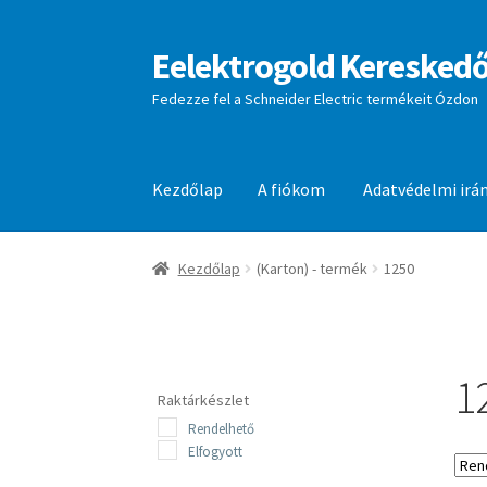
Eelektrogold Kereskedő
Ugrás
Kilépés
a
a
Fedezze fel a Schneider Electric termékeit Ózdon
navigációhoz
tartalomba
Kezdőlap
A fiókom
Adatvédelmi irá
Kezdőlap
A fiókom
Adatvédelmi irányelvek
aj
Kezdőlap
(Karton) - termék
1250
1
Raktárkészlet
Rendelhető
Elfogyott