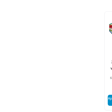
6
z
Aj