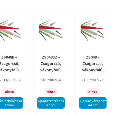
ZS048B –
ZS048SZ –
ZS048 –
Zsugorcső,
Zsugorcső,
Zsugorcső,
vékonyfalú,
vékonyfalú,
vékonyfalú,
2:1
2:1
2:1
20
Ft
/DB
620
Ft
/DB
531
Ft
/DB
Bruttó
Bruttó
Bruttó
sugorodás,
zsugorodás,
zsugorodás,
barna
szürke
fekete
Nincs
Nincs
Nincs
ánlatkéréshez
Ajánlatkéréshez
Ajánlatkéréshez
adom
adom
adom