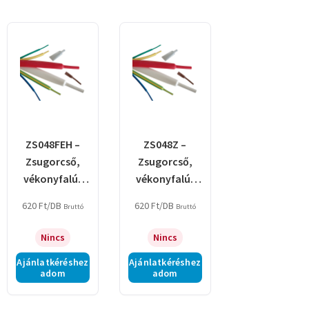
ZS048FEH –
ZS048Z –
Zsugorcső,
Zsugorcső,
vékonyfalú,
vékonyfalú,
2:1
2:1
620
Ft
/DB
620
Ft
/DB
Bruttó
Bruttó
zsugorodás,
zsugorodás,
fehér
zöld
Nincs
Nincs
Ajánlatkéréshez
Ajánlatkéréshez
adom
adom