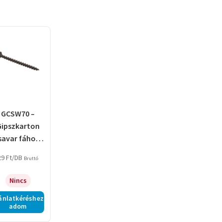
GCSW70 –
Gipszkarton
savar fához,
4,2x70mm
29
Ft
/DB
Bruttó
Nincs
ánlatkéréshez
adom