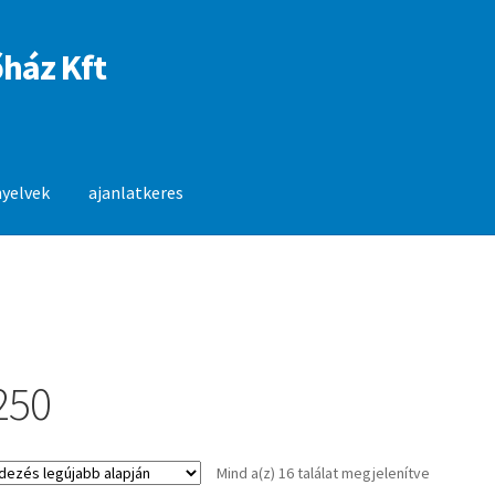
ház Kft
nyelvek
ajanlatkeres
anlatkeres
250
Sorted
Mind a(z) 16 találat megjelenítve