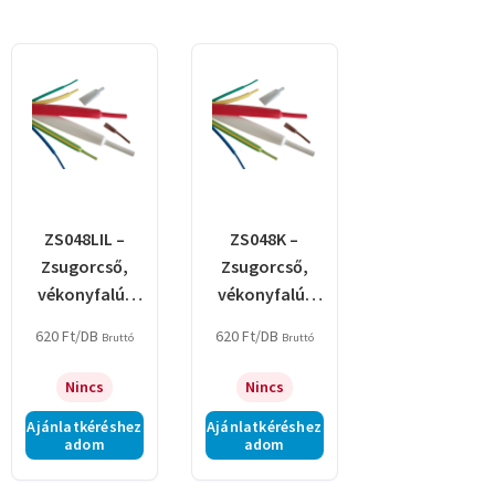
ZS048LIL –
ZS048K –
Zsugorcső,
Zsugorcső,
vékonyfalú,
vékonyfalú,
2:1
2:1
620
Ft
/DB
620
Ft
/DB
Bruttó
Bruttó
zsugorodás,
zsugorodás,
lila
kék
Nincs
Nincs
Ajánlatkéréshez
Ajánlatkéréshez
adom
adom