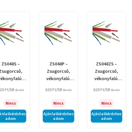
ZS048S –
ZS048P –
ZS048ZS –
Zsugorcső,
Zsugorcső,
Zsugorcső,
vékonyfalú,
vékonyfalú,
vékonyfalú,
2:1
2:1
2:1
20
Ft
/DB
620
Ft
/DB
620
Ft
/DB
Bruttó
Bruttó
Bruttó
sugorodás,
zsugorodás,
zsugorodás,
sárga
piros
zöld/sárga
Nincs
Nincs
Nincs
ánlatkéréshez
Ajánlatkéréshez
Ajánlatkéréshez
adom
adom
adom