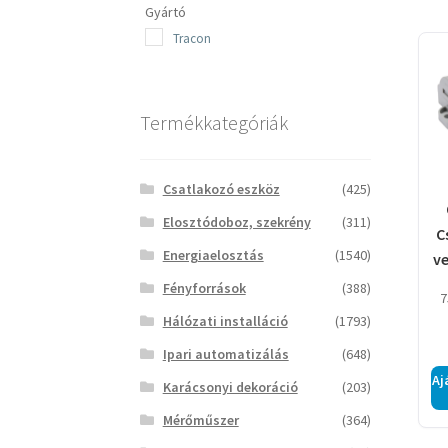
Gyártó
Tracon
Termékkategóriák
Csatlakozó eszköz
(425)
Elosztódoboz, szekrény
(311)
C
Energiaelosztás
(1540)
v
Fényforrások
(388)
7
Hálózati installáció
(1793)
Ipari automatizálás
(648)
Aj
Karácsonyi dekoráció
(203)
Mérőműszer
(364)