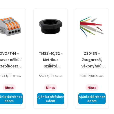
by
latest
OVOFT44 –
TMSZ-40/32 –
ZS048N –
savar nélküli
Metrikus
Zsugorcső,
ezetékösszek
szűkítő
vékonyfalú,
ötő, toldó,
közcsavar
2:1
52
Ft
/DB
552
Ft
/DB
620
Ft
/DB
Bruttó
Bruttó
Bruttó
nyitható
zsugorodás,
natúr
Nincs
Nincs
Nincs
ánlatkéréshez
Ajánlatkéréshez
Ajánlatkéréshez
adom
adom
adom