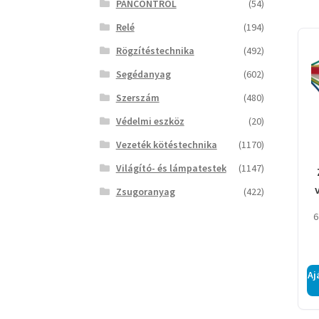
PANCONTROL
(54)
Relé
(194)
Rögzítéstechnika
(492)
Segédanyag
(602)
Szerszám
(480)
Védelmi eszköz
(20)
Vezeték kötéstechnika
(1170)
Világító- és lámpatestek
(1147)
Zsugoranyag
(422)
6
z
Aj