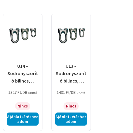
U14 –
U13 –
Sodronyszorít
Sodronyszorít
ó bilincs, U
ó bilincs, U
profil,
profil,
1327
Ft
/DB
1401
Ft
/DB
Bruttó
Bruttó
acél+temperál
acél+temperál
t öntvény
t öntvény
Nincs
Nincs
Ajánlatkéréshez
Ajánlatkéréshez
adom
adom