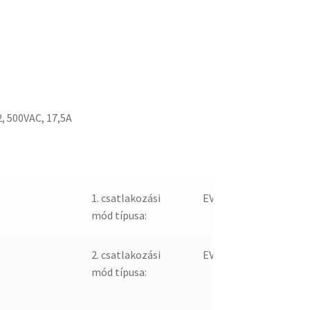
, 500VAC, 17,5A
0
1. csatlakozási
EV005752
mód típusa:
2. csatlakozási
EV005752
mód típusa: