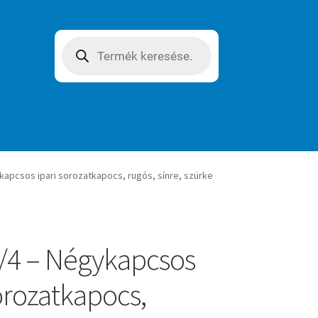
Products
search
apcsos ipari sorozatkapocs, rugós, sínre, szürke
/4 – Négykapcsos
sorozatkapocs,