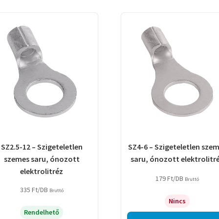
SZ2.5-12 – Szigeteletlen
SZ4-6 – Szigeteletlen sze
szemes saru, ónozott
saru, ónozott elektrolitr
elektrolitréz
179
Ft
/DB
Bruttó
335
Ft
/DB
Bruttó
Nincs
Rendelhető