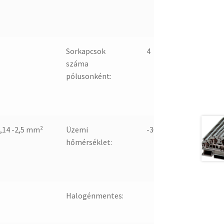
Sorkapcsok
4
száma
pólusonként:
,14 -2,5 mm²
Üzemi
-30 -90
hőmérséklet:
Halogénmentes: