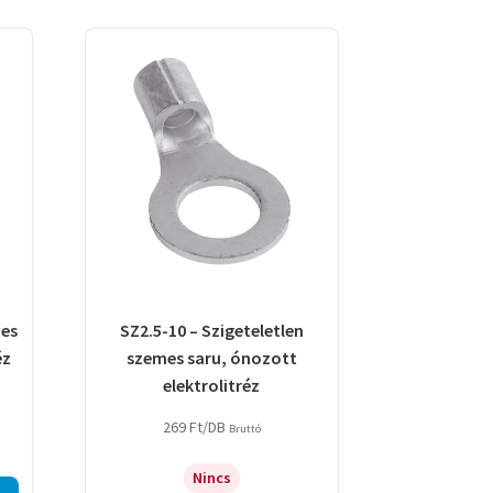
mes
SZ2.5-10 – Szigeteletlen
éz
szemes saru, ónozott
elektrolitréz
269
Ft
/DB
Bruttó
Nincs