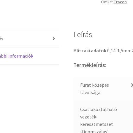
Címke:
Tracon
Leírás
ás
Műszaki adatok
0,14-1,5mm2
bbi információk
Termékleírás:
Furat közepes
távolsága:
Csatlakoztatható
vezeték-
keresztmetszet
(finomszálas)