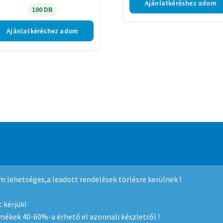
Ajánlatkéréshez adom
100 DB
Ajánlatkéréshez adom
mmerce
.
nem lehetséges,a leadott rendelések törlésre kerülnek !
 kérjük!
rmékek 40-60%-a érhető el azonnali készletről !