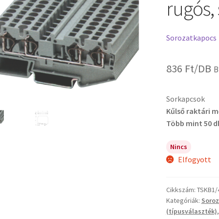
rugós, 
Sorozatkapocs
836
Ft
/DB
B
Sorkapcsok
Kűlső raktári 
Több mint 50 d
Nincs
Elfogyott
Cikkszám:
TSKB1/
Kategóriák:
Soro
(típusválaszték)