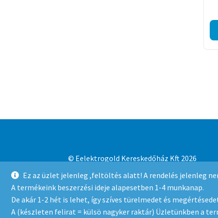
© Eelektrogold Kereskedőház Kft 2026
Adatvédelmi irányelvek
Built with WooCo
Ez az üzlet jelenleg ,feltöltés alatt! A rendelés jelenleg 
A termékeink beszerzési ideje alapesetben 1-4 munkanap.
De akár 1-2 hét is lehet, így szíves türelmedet és megértésedet
A (készleten felirat = külsö nagyker raktár) Üzletünkben a te