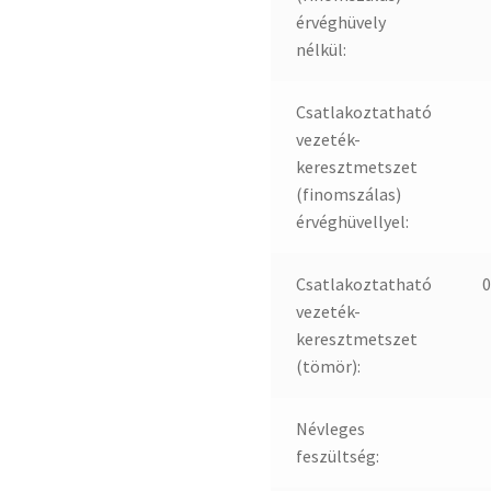
érvéghüvely
nélkül:
Csatlakoztatható
vezeték-
keresztmetszet
(finomszálas)
érvéghüvellyel:
Csatlakoztatható
0
vezeték-
keresztmetszet
(tömör):
Névleges
feszültség: