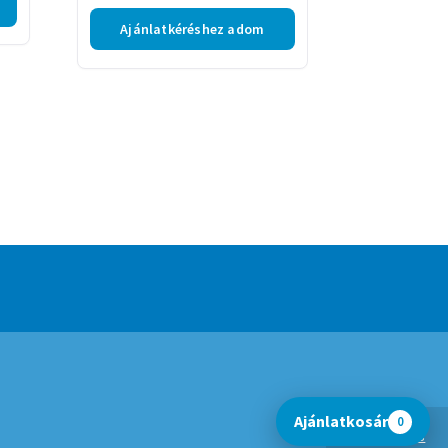
Ajánlatkéréshez adom
Ajánlatkosár
0
Bezárás