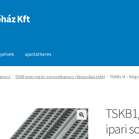
ház Kft
nyelvek
ajanlatkeres
anlatkeres
apocs
TSKB ipari rugós sorozatkapocs (típusválaszték)
TSKB1/4 – Négyk
TSKB1
🔍
ipari 