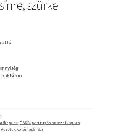
sínre, szürke
ruttó
mennyiség
b raktáron
4
zatkapocs
,
TSKB ipari rugós sorozatkapocs
,
Vezeték kötéstechnika