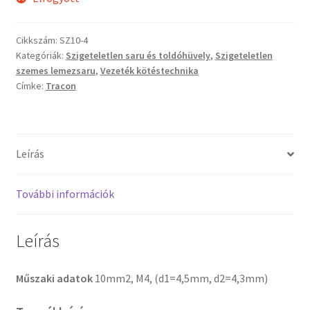
Cikkszám:
SZ10-4
Kategóriák:
Szigeteletlen saru és toldóhüvely
,
Szigeteletlen
szemes lemezsaru
,
Vezeték kötéstechnika
Címke:
Tracon
Leírás
További információk
Leírás
Műszaki adatok
10mm2, M4, (d1=4,5mm, d2=4,3mm)