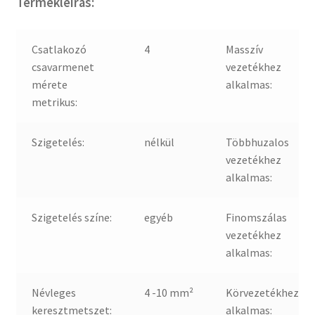
Termékleírás:
Csatlakozó
4
Masszív
csavarmenet
vezetékhez
mérete
alkalmas:
metrikus:
Szigetelés:
nélkül
Többhuzalos
vezetékhez
alkalmas:
Szigetelés színe:
egyéb
Finomszálas
vezetékhez
alkalmas:
Névleges
4 -10 mm²
Körvezetékhez
keresztmetszet:
alkalmas: