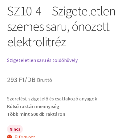
SZ10-4 – Szigeteletlen
szemes saru, ónozott
elektrolitréz
Szigeteletlen saru és toldóhüvely
293
Ft
/DB
Bruttó
Szerelési, szigetelő és csatlakozó anyagok
Kűlső raktári mennyiség
Több mint 500 db raktáron
Nincs
Elfogyott