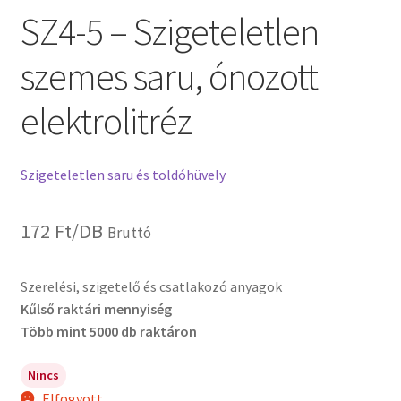
SZ4-5 – Szigeteletlen
szemes saru, ónozott
elektrolitréz
Szigeteletlen saru és toldóhüvely
172
Ft
/DB
Bruttó
Szerelési, szigetelő és csatlakozó anyagok
Kűlső raktári mennyiség
Több mint 5000 db raktáron
Nincs
Elfogyott