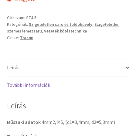
Cikkszám:
SZ4-5
Kategóriák:
Szigeteletlen saru és toldóhüvely
,
Szigeteletlen
szemes lemezsaru
,
Vezeték kötéstechnika
Címke:
Tracon
Leírás
További információk
Leírás
Műszaki adatok
4mm2, M5, (d1=3,4mm, d2=5,3mm)