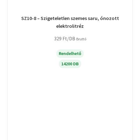
SZ10-8 – Szigeteletlen szemes saru, ónozott
elektrolitréz
329
Ft
/DB
Bruttó
Rendelhető
14200 DB