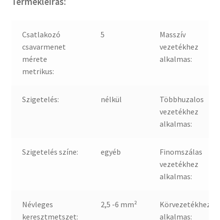
Termékleírás:
Csatlakozó
5
Masszív
csavarmenet
vezetékhez
mérete
alkalmas:
metrikus:
Szigetelés:
nélkül
Többhuzalos
vezetékhez
alkalmas:
Szigetelés színe:
egyéb
Finomszálas
vezetékhez
alkalmas:
Névleges
2,5 -6 mm²
Körvezetékhez
keresztmetszet:
alkalmas: