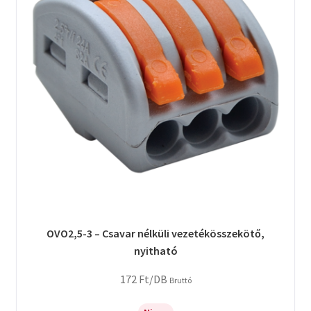
OVO2,5-3 – Csavar nélküli vezetékösszekötő,
nyitható
172
Ft
/DB
Bruttó