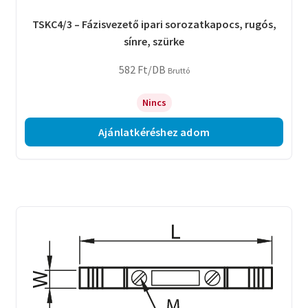
TSKC4/3 – Fázisvezető ipari sorozatkapocs, rugós,
sínre, szürke
582
Ft
/DB
Bruttó
Nincs
Ajánlatkéréshez adom