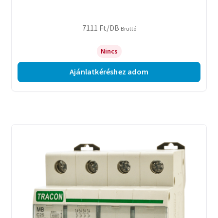
7111
Ft
/DB
Bruttó
Nincs
Ajánlatkéréshez adom