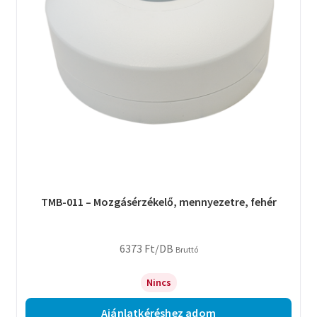
TMB-011 – Mozgásérzékelő, mennyezetre, fehér
6373
Ft
/DB
Bruttó
Nincs
Ajánlatkéréshez adom