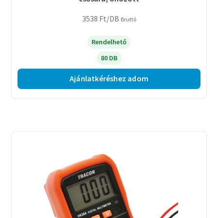
3538
Ft
/DB
Bruttó
Rendelhető
80 DB
Ajánlatkéréshez adom