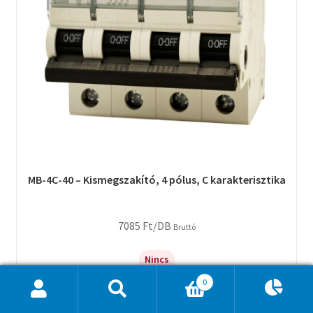
MB-4C-40 – Kismegszakító, 4 pólus, C karakterisztika
7085
Ft
/DB
Bruttó
Nincs
0
Ajánlatkosár
0
Ajánlatkéréshez adom