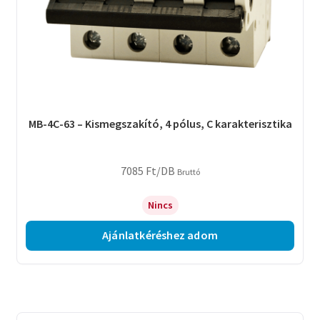
MB-4C-63 – Kismegszakító, 4 pólus, C karakterisztika
7085
Ft
/DB
Bruttó
Nincs
Ajánlatkéréshez adom