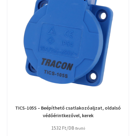
TICS-105S – Beépíthető csatlakozóaljzat, oldalsó
védőérintkezővel, kerek
1532
Ft
/DB
Bruttó