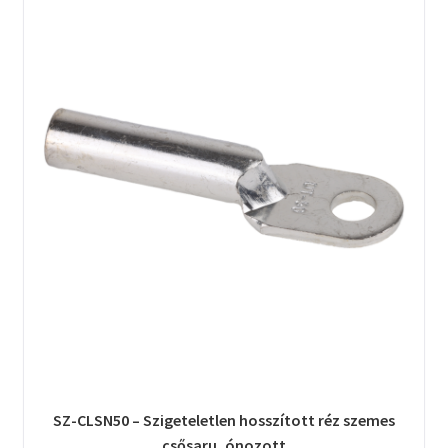
SZ-CLSN50 – Szigeteletlen hosszított réz szemes
csősaru, ónozott