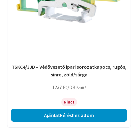
TSKC4/3JD – Védővezető ipari sorozatkapocs, rugós,
sínre, zöld/sárga
1237
Ft
/DB
Bruttó
Nincs
Ajánlatkéréshez adom