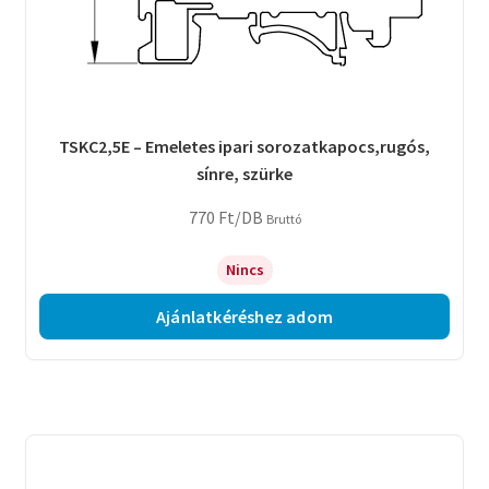
TSKC2,5E – Emeletes ipari sorozatkapocs,rugós,
sínre, szürke
770
Ft
/DB
Bruttó
Nincs
Ajánlatkéréshez adom