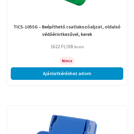
TICS-105SG – Beépíthető csatlakozóaljzat, oldalsó
védőérintkezővel, kerek
1622
Ft
/DB
Bruttó
Nincs
Ajánlatkéréshez adom