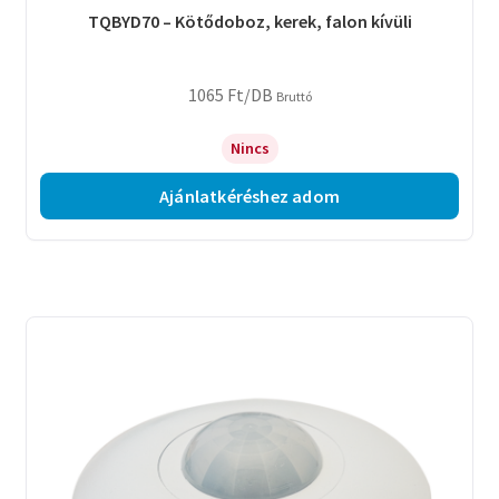
TQBYD70 – Kötődoboz, kerek, falon kívüli
1065
Ft
/DB
Bruttó
Nincs
Ajánlatkéréshez adom