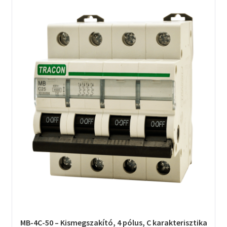
MB-4C-50 – Kismegszakító, 4 pólus, C karakterisztika