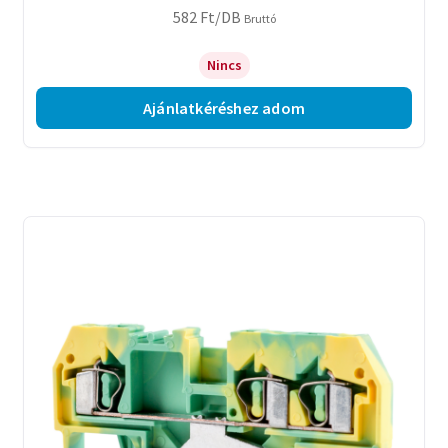
582
Ft
/DB
Bruttó
Nincs
Ajánlatkéréshez adom