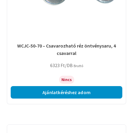
WCJC-50-70 – Csavarozható réz öntvénysaru, 4
csavarral
6323
Ft
/DB
Bruttó
Nincs
Ajánlatkéréshez adom