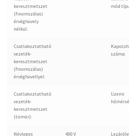
keresztmetszet
mód típusa:
(finomszálas)
érvéghüvely
nélkül:
Csatlakoztatható
Kapocshely
vezeték-
száma:
keresztmetszet
(finomszálas)
érvéghüvellyel:
Csatlakoztatható
Üzemi
vezeték-
hőmérsékle
keresztmetszet
(tömör):
Névleges
400 V
Lezáróleme