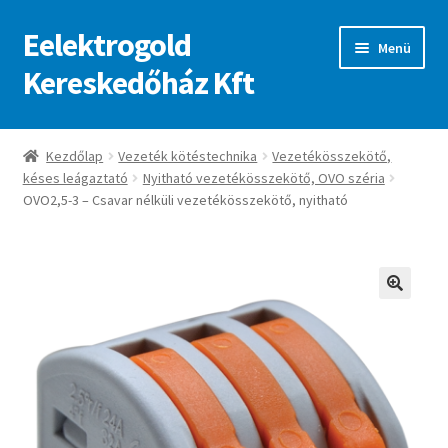
Eelektrogold
Ugrás
Kilépés
Menü
a
a
Kereskedőház Kft
navigációhoz
tartalomba
Kezdőlap
Kezdőlap
Vezeték kötéstechnika
Vezetékösszekötő,
késes leágaztató
Nyitható vezetékösszekötő, OVO széria
A fiókom
OVO2,5-3 – Csavar nélküli vezetékösszekötő, nyitható
Adatvédelmi irányelvek
ajanlatkeres
🔍