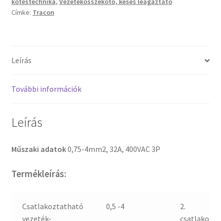
kötéstechnika
,
Vezetékösszekötő, késes leágaztató
Címke:
Tracon
Leírás
További információk
Leírás
Műszaki adatok
0,75-4mm2, 32A, 400VAC 3P
Termékleírás:
Csatlakoztatható
0,5 -4
2.
vezeték-
csatlakozás