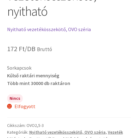
nyitható
Nyitható vezetékösszekötő, OVO széria
172
Ft
/DB
Bruttó
Sorkapcsok
Kűlső raktári mennyiség
Több mint 30000 db raktáron
Nincs
Elfogyott
Cikkszám:
OVO2,5-3
Kategóriák:
Nyitható vezetékösszekötő, OVO széria
,
Vezeték