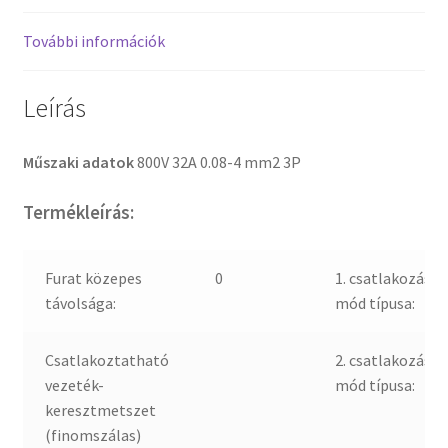
További információk
Leírás
Műszaki adatok
800V 32A 0.08-4 mm2 3P
Termékleírás:
Furat közepes
0
1. csatlakozási
távolsága:
mód típusa:
Csatlakoztatható
2. csatlakozási
vezeték-
mód típusa:
keresztmetszet
(finomszálas)