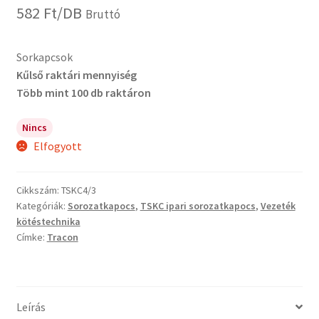
582
Ft
/DB
Bruttó
Sorkapcsok
Kűlső raktári mennyiség
Több mint 100 db raktáron
Nincs
Elfogyott
Cikkszám:
TSKC4/3
Kategóriák:
Sorozatkapocs
,
TSKC ipari sorozatkapocs
,
Vezeték
kötéstechnika
Címke:
Tracon
Leírás