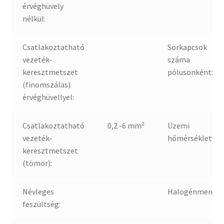
érvéghüvely
nélkül:
Csatlakoztatható
Sorkapcsok
vezeték-
száma
keresztmetszet
pólusonként:
(finomszálas)
érvéghüvellyel:
Csatlakoztatható
0,2 -6 mm²
Üzemi
vezeték-
hőmérséklet:
keresztmetszet
(tömör):
Névleges
Halogénmentes
feszültség: