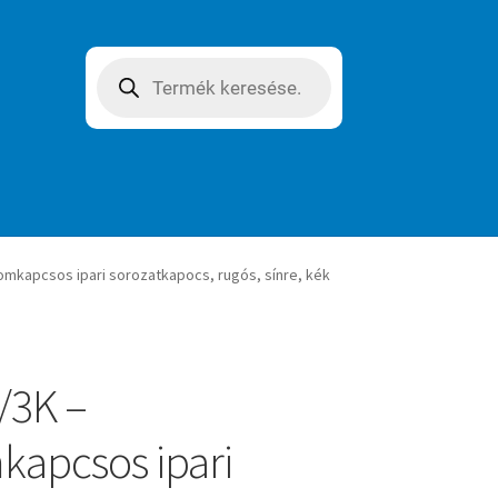
Products
search
omkapcsos ipari sorozatkapocs, rugós, sínre, kék
/3K –
apcsos ipari