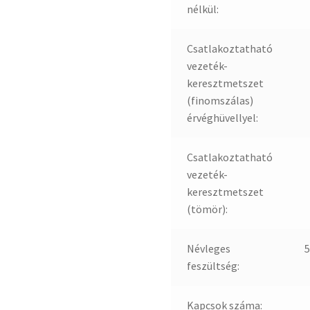
nélkül:
Csatlakoztatható
vezeték-
keresztmetszet
(finomszálas)
érvéghüvellyel:
Csatlakoztatható
vezeték-
keresztmetszet
(tömör):
Névleges
5
feszültség:
Kapcsok száma: