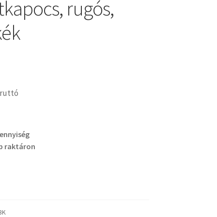
tkapocs, rugós,
kék
ruttó
mennyiség
b raktáron
3K