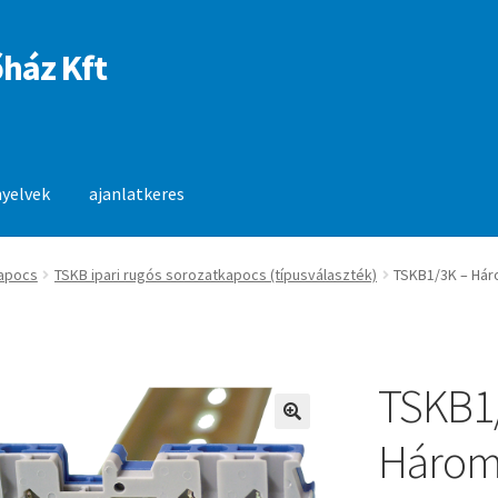
ház Kft
nyelvek
ajanlatkeres
anlatkeres
apocs
TSKB ipari rugós sorozatkapocs (típusválaszték)
TSKB1/3K – Hár
TSKB1
🔍
Háromk