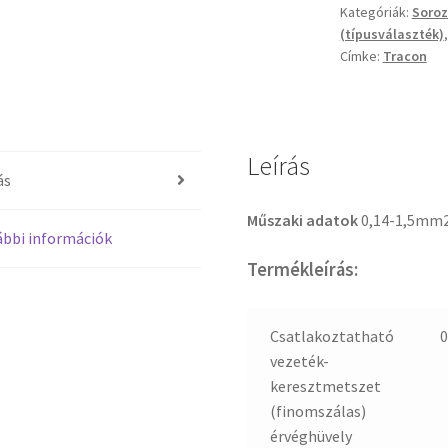
Kategóriák:
Soro
(típusválaszték)
Címke:
Tracon
Leírás
ás
Műszaki adatok
0,14-1,5mm2
bbi információk
Termékleírás:
Csatlakoztatható
0
vezeték-
keresztmetszet
(finomszálas)
érvéghüvely