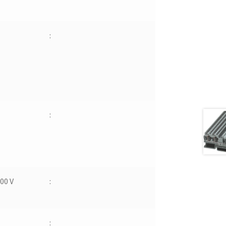
:
:
00 V
:
: