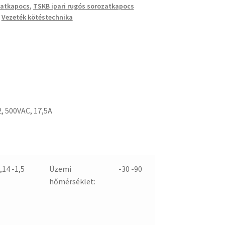
zatkapocs
,
TSKB ipari rugós sorozatkapocs
,
Vezeték kötéstechnika
, 500VAC, 17,5A
,14 -1,5
Üzemi
-30 -90
hőmérséklet: