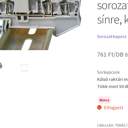
soroza
sínre, 
Sorozatkapocs
761
Ft
/DB
B
Sorkapcsok
Kűlső raktári 
Több mint 50 d
Nincs
Elfogyott
Cikkszám:
TSKB1/