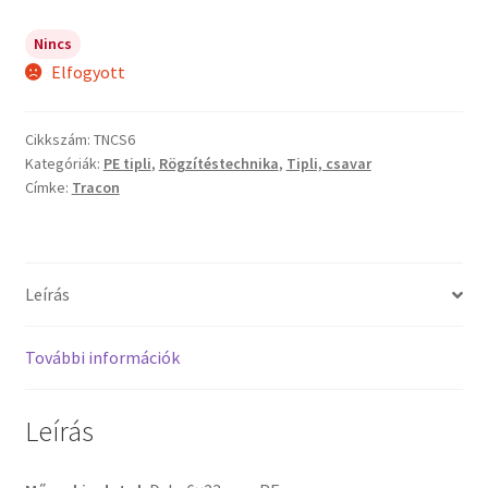
Nincs
Elfogyott
Cikkszám:
TNCS6
Kategóriák:
PE tipli
,
Rögzítéstechnika
,
Tipli, csavar
Címke:
Tracon
Leírás
További információk
Leírás