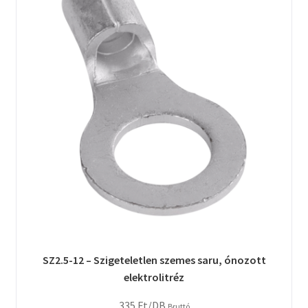
SZ2.5-12 – Szigeteletlen szemes saru, ónozott
elektrolitréz
335
Ft
/DB
Bruttó