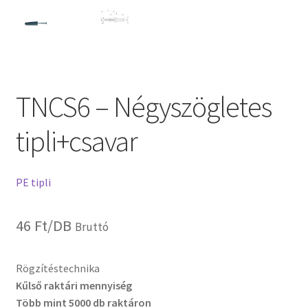
TNCS6 – Négyszögletes
tipli+csavar
PE tipli
46
Ft
/DB
Bruttó
Rögzítéstechnika
Kűlső raktári mennyiség
Több mint 5000 db raktáron