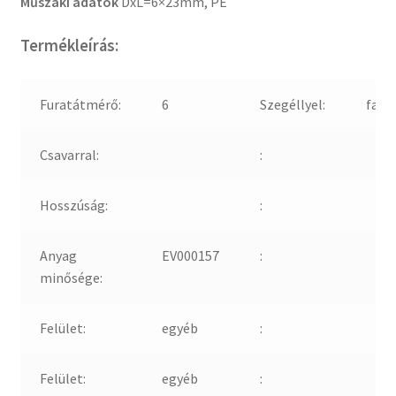
Műszaki adatok
DxL=6×23mm, PE
Termékleírás:
Furatátmérő:
6
Szegéllyel:
fals
Csavarral:
:
Hosszúság:
:
Anyag
EV000157
:
minősége:
Felület:
egyéb
:
Felület:
egyéb
: