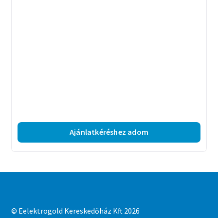
Ajánlatkéréshez adom
© Eelektrogold Kereskedőház Kft 2026