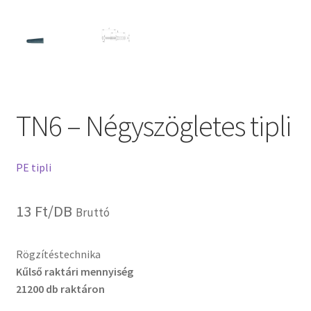
TN6 – Négyszögletes tipli
PE tipli
13
Ft
/DB
Bruttó
Rögzítéstechnika
Kűlső raktári mennyiség
21200 db raktáron