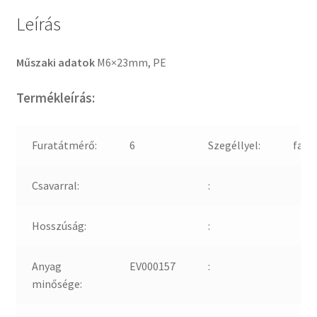
Leírás
Műszaki adatok
M6×23mm, PE
Termékleírás:
Furatátmérő:
6
Szegéllyel:
fals
Csavarral:
:
Hosszúság:
:
Anyag
EV000157
:
minősége: