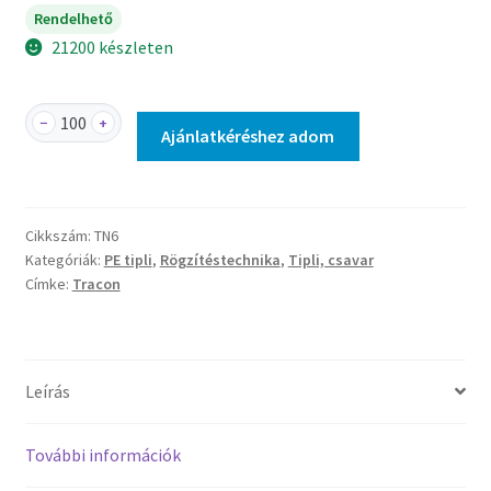
Rendelhető
21200 készleten
TN6
−
+
Ajánlatkéréshez adom
-
Négyszögletes
tipli
mennyiség
Cikkszám:
TN6
Kategóriák:
PE tipli
,
Rögzítéstechnika
,
Tipli, csavar
Címke:
Tracon
Leírás
További információk