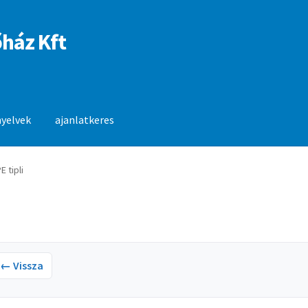
ház Kft
nyelvek
ajanlatkeres
anlatkeres
E tipli
← Vissza