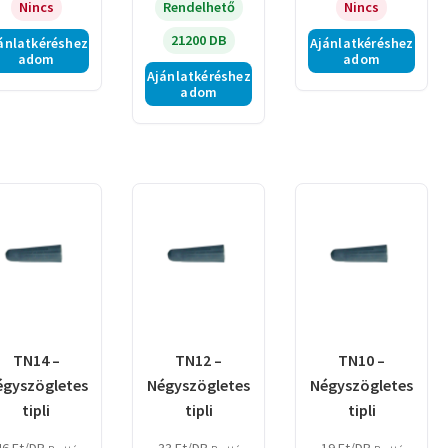
Nincs
Rendelhető
Nincs
21200 DB
ánlatkéréshez
Ajánlatkéréshez
adom
adom
Ajánlatkéréshez
adom
TN14 –
TN12 –
TN10 –
égyszögletes
Négyszögletes
Négyszögletes
tipli
tipli
tipli