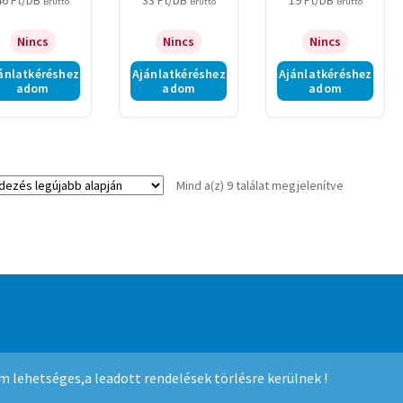
46
Ft
/DB
33
Ft
/DB
19
Ft
/DB
Bruttó
Bruttó
Bruttó
Nincs
Nincs
Nincs
ánlatkéréshez
Ajánlatkéréshez
Ajánlatkéréshez
adom
adom
adom
Sorted
Mind a(z) 9 találat megjelenítve
by
latest
mmerce
.
nem lehetséges,a leadott rendelések törlésre kerülnek !