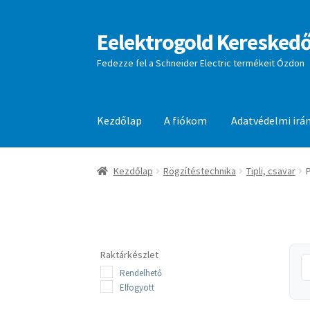
Eelektrogold Kereskedő
Ugrás
Kilépés
a
a
Fedezze fel a Schneider Electric termékeit Ózdon
navigációhoz
tartalomba
Kezdőlap
A fiókom
Adatvédelmi irá
Kezdőlap
A fiókom
Adatvédelmi irányelvek
aj
Kezdőlap
Rögzítéstechnika
Tipli, csavar
P
Raktárkészlet
Rendelhető
Elfogyott