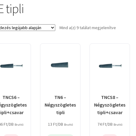
 tipli
Sorted
Mind a(z) 9 találat megjelenítve
by
latest
TNCS6 –
TN6 –
TNCS8 –
égyszögletes
Négyszögletes
Négyszögletes
tipli+csavar
tipli
tipli+csavar
46
Ft
/DB
13
Ft
/DB
74
Ft
/DB
Bruttó
Bruttó
Bruttó