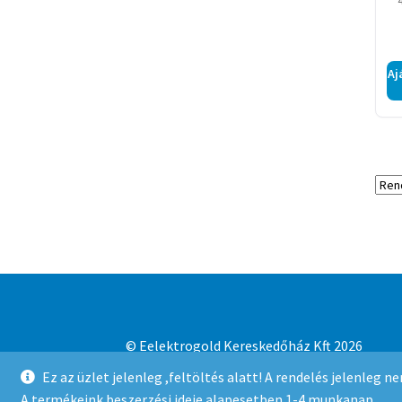
Aj
© Eelektrogold Kereskedőház Kft 2026
Adatvédelmi irányelvek
Built with WooCo
Ez az üzlet jelenleg ,feltöltés alatt! A rendelés jelenleg 
A termékeink beszerzési ideje alapesetben 1-4 munkanap.