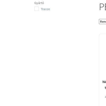
PE
Gyártó
Tracon
N