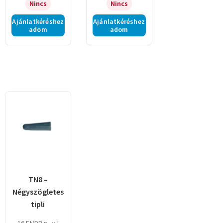
Nincs
Nincs
Ajánlatkéréshez
Ajánlatkéréshez
adom
adom
TN8 –
Négyszögletes
tipli