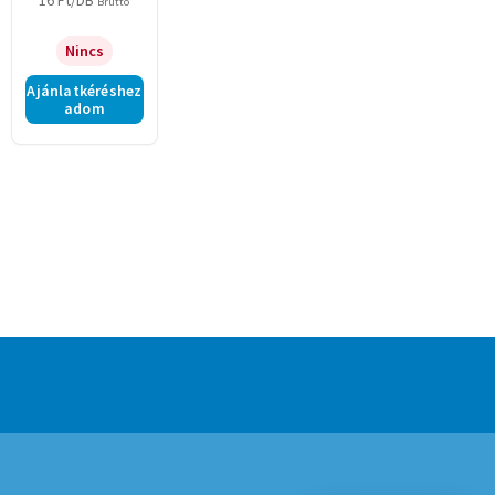
16
Ft
/DB
Bruttó
Nincs
Ajánlatkéréshez
adom