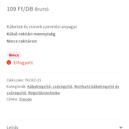
109
Ft
/DB
Bruttó
Kábelek és csövek szerelési anyagai
Kűlső raktári mennyiség
Nincs raktáron
Nincs
Elfogyott
Cikkszám:
TKCRZ-15
Kategóriák:
Kábelrögzítő, csőrögzítő
,
Nyitható kábelrögzítő és
csőrögzítő
,
Rögzítéstechnika
Címke:
Tracon
Leírás