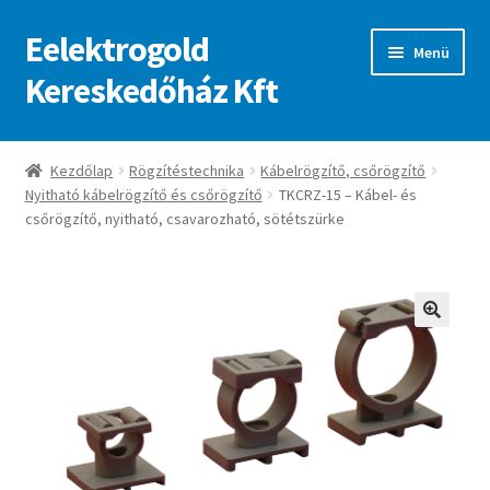
Eelektrogold
Ugrás
Kilépés
Menü
a
a
Kereskedőház Kft
navigációhoz
tartalomba
Kezdőlap
Kezdőlap
Rögzítéstechnika
Kábelrögzítő, csőrögzítő
Nyitható kábelrögzítő és csőrögzítő
TKCRZ-15 – Kábel- és
A fiókom
csőrögzítő, nyitható, csavarozható, sötétszürke
Adatvédelmi irányelvek
ajanlatkeres
🔍