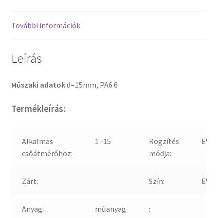
További információk
Leírás
Műszaki adatok
d=15mm, PA6.6
Termékleírás:
Alkalmas
1 -15
Rögzítés
EV00
csőátmérőhöz:
módja:
Zárt:
Szín:
EV00
Anyag:
műanyag
: