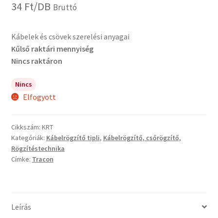
34
Ft
/DB
Bruttó
Kábelek és csövek szerelési anyagai
Kűlső raktári mennyiség
Nincs raktáron
Nincs
Elfogyott
Cikkszám:
KRT
Kategóriák:
Kábelrögzítő tipli
,
Kábelrögzítő, csőrögzítő
,
Rögzítéstechnika
Címke:
Tracon
Leírás