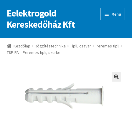
Eelektrogold
Ugrás
Kilépés
Menü
a
a
Kereskedőház Kft
navigációhoz
tartalomba
Kezdőlap
Kezdőlap
Rögzítéstechnika
Tipli, csavar
Peremes tipli
T8P-PA – Peremes tipli, szürke
A fiókom
Adatvédelmi irányelvek
ajanlatkeres
🔍