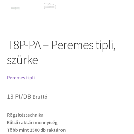
T8P-PA – Peremes tipli,
szürke
Peremes tipli
13
Ft
/DB
Bruttó
Rögzítéstechnika
Kűlső raktári mennyiség
Több mint 2500 db raktáron