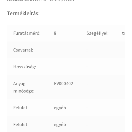
Termékleírás:
Furatátmérő:
8
Szegéllyel:
true
Csavarral:
:
Hosszúság:
:
Anyag
EV000402
:
minősége:
Felület:
egyéb
:
Felület:
egyéb
: