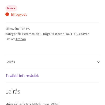
Nincs
Elfogyott
Cikkszám:
T8P-PA
Kategóriák:
Peremes tipli
,
Rögzítéstechnika
,
Tipli, csavar
Címke:
Tracon
Leírás
További információk
Leírás
Műszaki adatok
M8×40mm, PA6.6