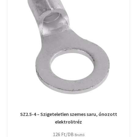
SZ2.5-4 – Szigeteletlen szemes saru, ónozott
elektrolitréz
126
Ft
/DB
Bruttó