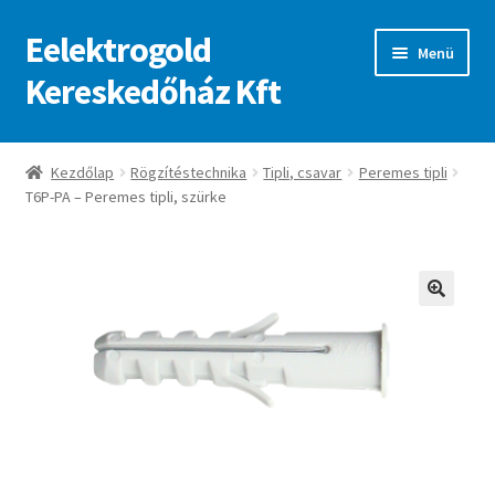
Eelektrogold
Ugrás
Kilépés
Menü
a
a
Kereskedőház Kft
navigációhoz
tartalomba
Kezdőlap
Kezdőlap
Rögzítéstechnika
Tipli, csavar
Peremes tipli
T6P-PA – Peremes tipli, szürke
A fiókom
Adatvédelmi irányelvek
ajanlatkeres
🔍