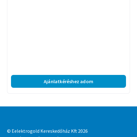
Ajánlatkéréshez adom
© Eelektrogold Kereskedőház Kft 2026