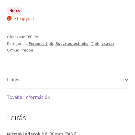
Nincs
Elfogyott
Cikkszám:
T6P-PA
Kategóriák:
Peremes tipli
,
Rögzítéstechnika
,
Tipli, csavar
Címke:
Tracon
Leírás
További információk
Leírás
Műszaki adatok
M6×30mm, PA6.6