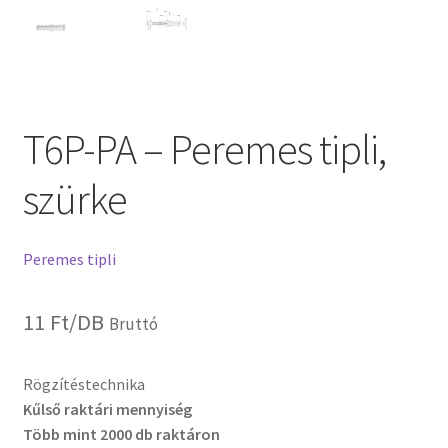
T6P-PA – Peremes tipli,
szürke
Peremes tipli
11
Ft
/DB
Bruttó
Rögzítéstechnika
Kűlső raktári mennyiség
Több mint 2000 db raktáron