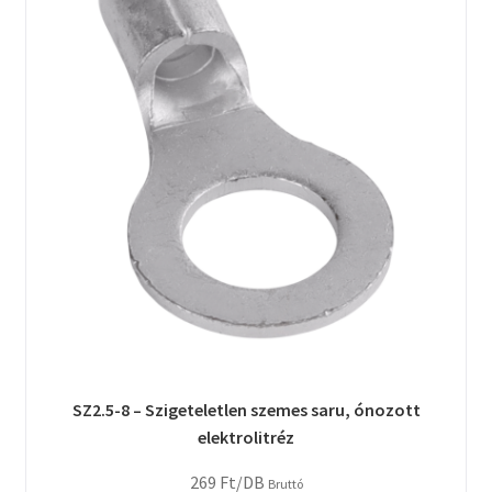
SZ2.5-8 – Szigeteletlen szemes saru, ónozott
elektrolitréz
269
Ft
/DB
Bruttó