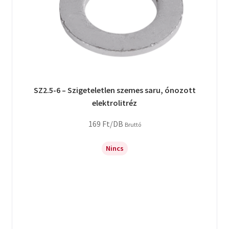
SZ2.5-6 – Szigeteletlen szemes saru, ónozott
elektrolitréz
169
Ft
/DB
Bruttó
Nincs