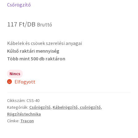
Csőrögzítő
117
Ft
/DB
Bruttó
Kábelek és csövek szerelési anyagai
Kűlső raktári mennyiség
Több mint 500 db raktáron
Nincs
Elfogyott
Cikkszám:
CSS-40
Kategóriák:
Csőrögzítő
,
Kábelrögzítő, csőrögzítő
,
Rögzítéstechnika
Címke:
Tracon