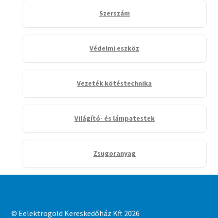
Szerszám
Védelmi eszköz
Vezeték kötéstechnika
Világító- és lámpatestek
Zsugoranyag
© Eelektrogold Kereskedőház Kft 2026