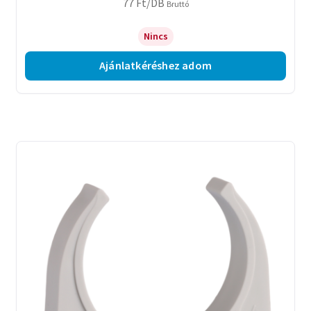
77
Ft
/DB
Bruttó
Nincs
Ajánlatkéréshez adom