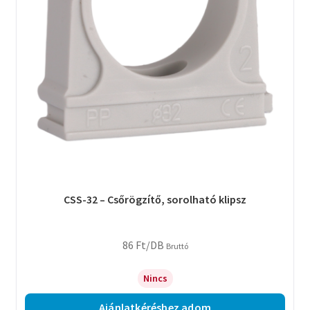
CSS-32 – Csőrögzítő, sorolható klipsz
86
Ft
/DB
Bruttó
Nincs
Ajánlatkéréshez adom