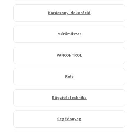
Karácsonyi dekoráció
Mérőműszer
PANCONTROL
Relé
Rögzítéstechnika
Segédanyag