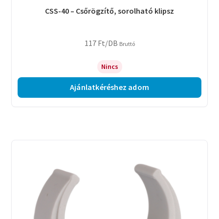
CSS-40 – Csőrögzítő, sorolható klipsz
117
Ft
/DB
Bruttó
Nincs
Ajánlatkéréshez adom