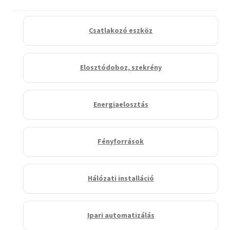
Csatlakozó eszköz
Elosztódoboz, szekrény
Energiaelosztás
Fényforrások
Hálózati installáció
Ipari automatizálás