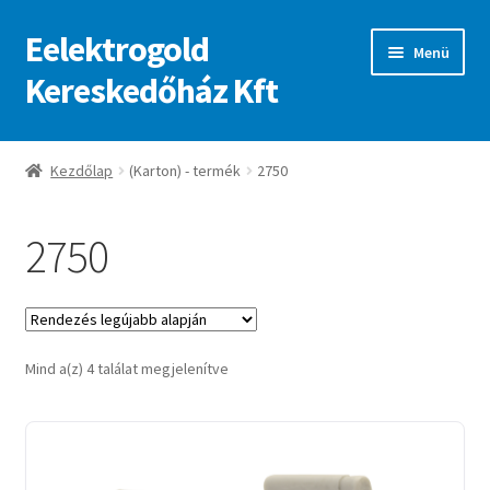
Eelektrogold
Ugrás
Kilépés
Menü
a
a
Kereskedőház Kft
navigációhoz
tartalomba
Kezdőlap
Kezdőlap
(Karton) - termék
2750
A fiókom
2750
Adatvédelmi irányelvek
ajanlatkeres
Sorted
Mind a(z) 4 találat megjelenítve
by
latest