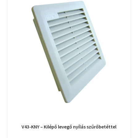
V43-KNY – Kilépő levegő nyílás szűrőbetéttel