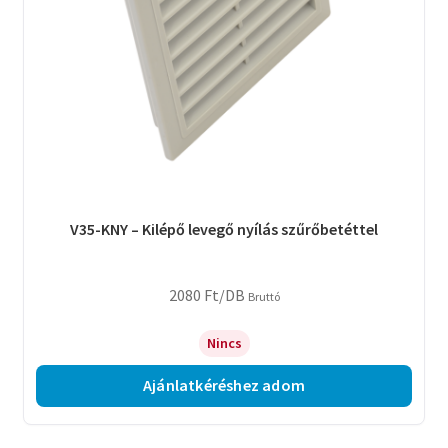
V35-KNY – Kilépő levegő nyílás szűrőbetéttel
2080
Ft
/DB
Bruttó
Nincs
Ajánlatkéréshez adom