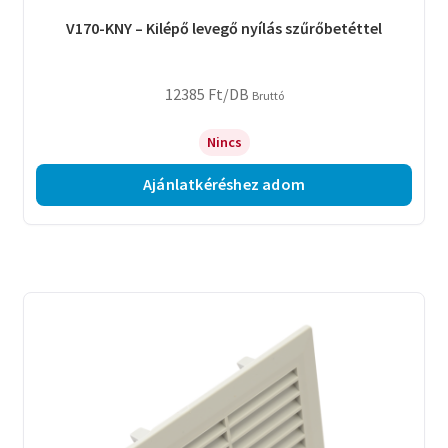
V170-KNY – Kilépő levegő nyílás szűrőbetéttel
12385
Ft
/DB
Bruttó
Nincs
Ajánlatkéréshez adom