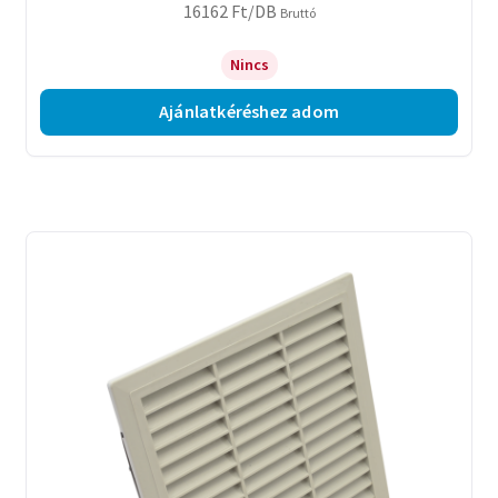
16162
Ft
/DB
Bruttó
Nincs
Ajánlatkéréshez adom