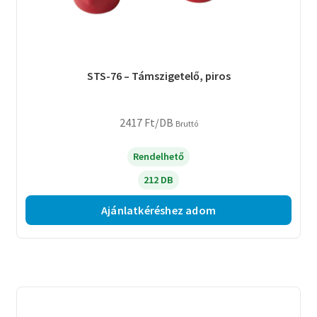
STS-76 – Támszigetelő, piros
2417
Ft
/DB
Bruttó
Rendelhető
212 DB
Ajánlatkéréshez adom