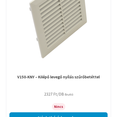
V150-KNY – Kilépő levegő nyílás szűrőbetéttel
2327
Ft
/DB
Bruttó
Nincs