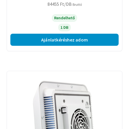
84455
Ft
/DB
Bruttó
Rendelhető
1 DB
Ajánlatkéréshez adom