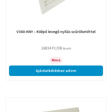
V360-KNY – Kilépő levegő nyílás szűrőbetéttel
16834
Ft
/DB
Bruttó
Nincs
Ajánlatkéréshez adom