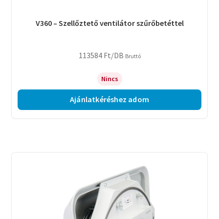
V360 – Szellőztető ventilátor szűrőbetéttel
113584
Ft
/DB
Bruttó
Nincs
Ajánlatkéréshez adom