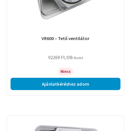
VR600 – Tető ventilátor
92269
Ft
/DB
Bruttó
Nincs
Ajánlatkéréshez adom