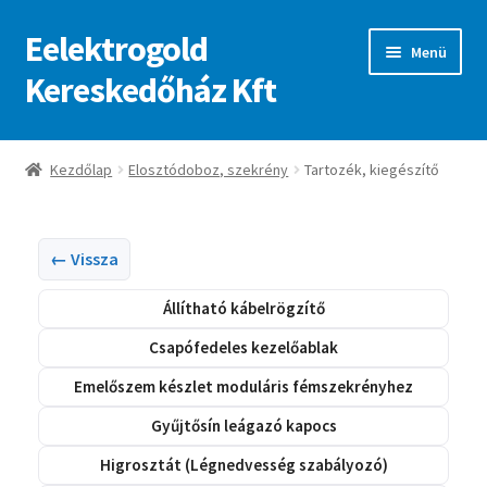
Eelektrogold
Ugrás
Kilépés
Menü
a
a
Kereskedőház Kft
navigációhoz
tartalomba
Kezdőlap
Kezdőlap
Elosztódoboz, szekrény
Tartozék, kiegészítő
A fiókom
Adatvédelmi irányelvek
← Vissza
Állítható kábelrögzítő
ajanlatkeres
Csapófedeles kezelőablak
Emelőszem készlet moduláris fémszekrényhez
Gyűjtősín leágazó kapocs
Higrosztát (Légnedvesség szabályozó)