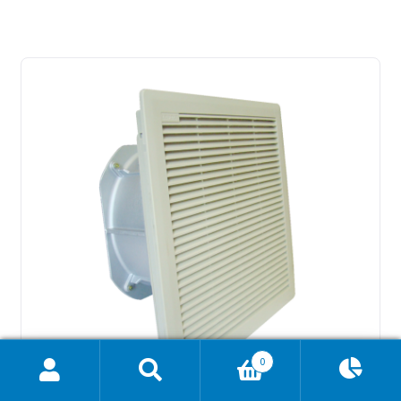
0
Ajánlatkosár
0