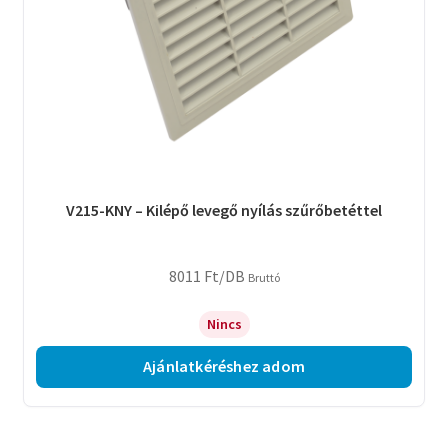
V215-KNY – Kilépő levegő nyílás szűrőbetéttel
8011
Ft
/DB
Bruttó
Nincs
Ajánlatkéréshez adom