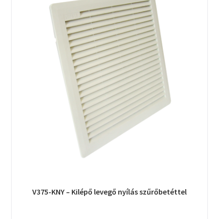
V375-KNY – Kilépő levegő nyílás szűrőbetéttel