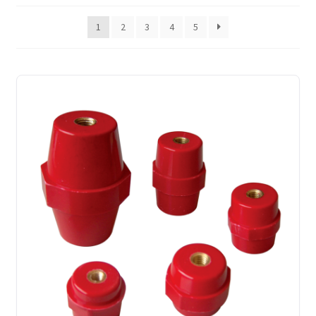
latest
1
2
3
4
5