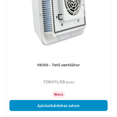
VR350 – Tető ventilátor
72904
Ft
/DB
Bruttó
Nincs
Ajánlatkéréshez adom