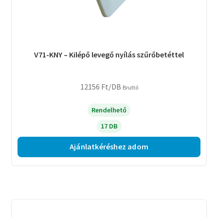
V71-KNY – Kilépő levegő nyílás szűrőbetéttel
12156
Ft
/DB
Bruttó
Rendelhető
17 DB
Ajánlatkéréshez adom