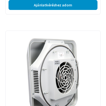
Ajánlatkéréshez adom