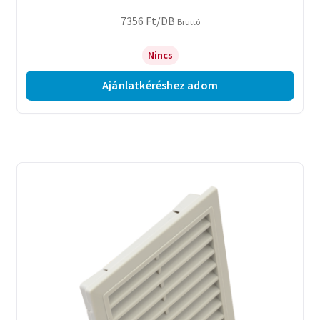
7356
Ft
/DB
Bruttó
Nincs
Ajánlatkéréshez adom