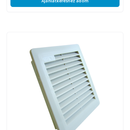
Ajánlatkéréshez adom