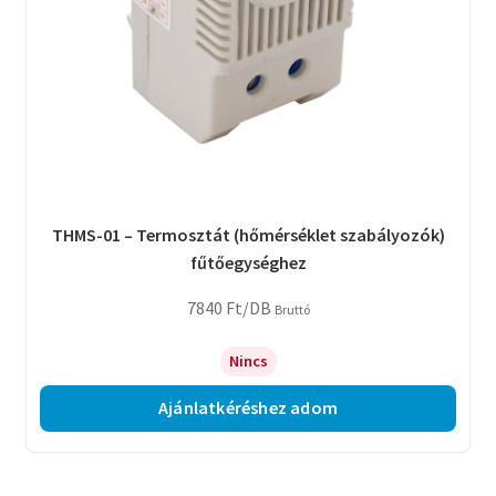
THMS-01 – Termosztát (hőmérséklet szabályozók)
fűtőegységhez
7840
Ft
/DB
Bruttó
Nincs
Ajánlatkéréshez adom