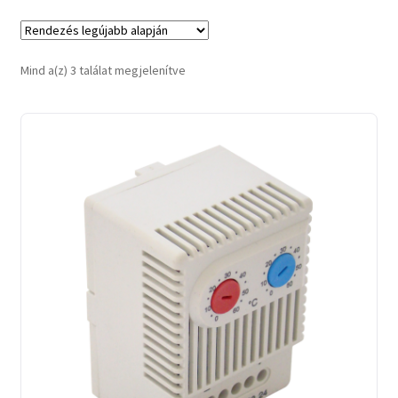
Sorted
Mind a(z) 3 találat megjelenítve
by
latest