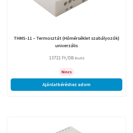
THMS-11 – Termosztát (Hőmérséklet szabályozók)
univerzális
13721
Ft
/DB
Bruttó
Nincs
Ajánlatkéréshez adom