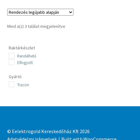
Sorted
Mind a(z) 3 találat megjelenítve
by
latest
Raktárkészlet
Rendelhető
Elfogyott
Gyártó
Tracon
© Eelektrogold Kereskedőház Kft 2026
Adatvédelmi irányelvek
Built with WooCommerce
.