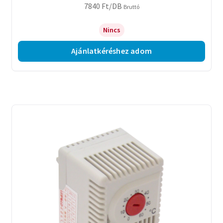
7840
Ft
/DB
Bruttó
Nincs
Ajánlatkéréshez adom