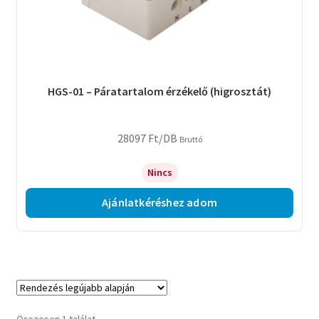
HGS-01 – Páratartalom érzékelő (higrosztát)
28097
Ft
/DB
Bruttó
Nincs
Ajánlatkéréshez adom