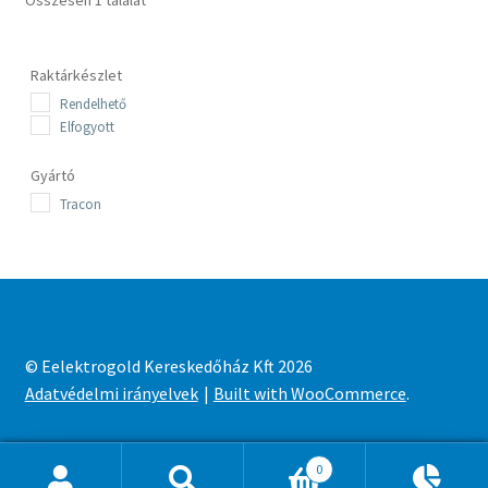
Összesen 1 találat
Raktárkészlet
Rendelhető
Elfogyott
Gyártó
Tracon
© Eelektrogold Kereskedőház Kft 2026
Adatvédelmi irányelvek
Built with WooCommerce
.
0
Ajánlatkosár
0