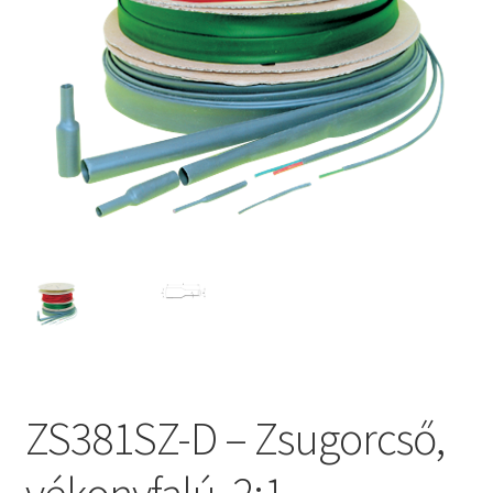
ZS381SZ-D – Zsugorcső,