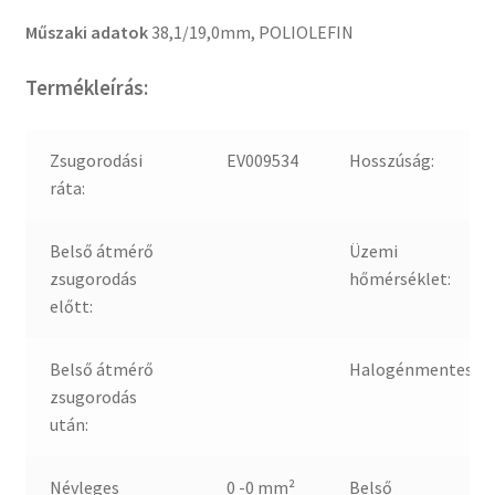
Műszaki adatok
38,1/19,0mm, POLIOLEFIN
Termékleírás:
Zsugorodási
EV009534
Hosszúság:
ráta:
Belső átmérő
Üzemi
zsugorodás
hőmérséklet:
előtt:
Belső átmérő
Halogénmentes:
zsugorodás
után:
Névleges
0 -0 mm²
Belső