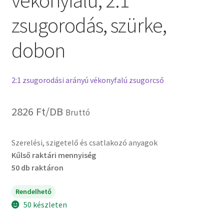
vékonyfalú, 2:1
zsugorodás, szürke,
dobon
2:1 zsugorodási arányú vékonyfalú zsugorcső
2826
Ft
/DB
Bruttó
Szerelési, szigetelő és csatlakozó anyagok
Kűlső raktári mennyiség
50 db raktáron
Rendelhető
50 készleten