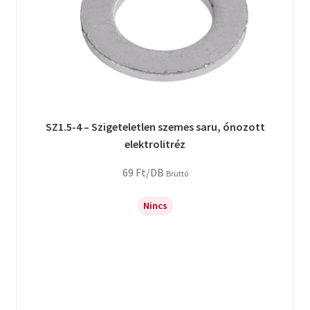
SZ1.5-4 – Szigeteletlen szemes saru, ónozott
elektrolitréz
69
Ft
/DB
Bruttó
Nincs