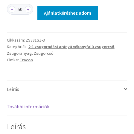
ZS381SZ-
−
+
Ajánlatkéréshez adom
D
-
Zsugorcső,
vékonyfalú,
Cikkszám:
ZS381SZ-D
2:1
Kategóriák:
2:1 zsugorodási arányú vékonyfalú zsugorcső
,
zsugorodás,
Zsugoranyag
,
Zsugorcső
szürke,
Címke:
Tracon
dobon
mennyiség
Leírás
További információk
Leírás