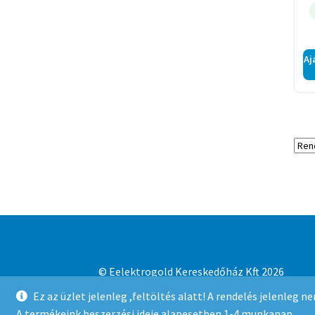
Aj
© Eelektrogold Kereskedőház Kft 2026
Adatvédelmi irányelvek
Built with WooCo
Ez az üzlet jelenleg ,feltöltés alatt! A rendelés jelenleg 
A termékeink beszerzési ideje alapesetben 1-4 munkanap.