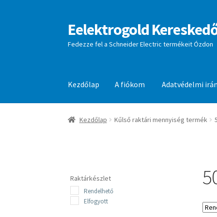
Eelektrogold Kereskedő
Ugrás
Kilépés
a
a
Fedezze fel a Schneider Electric termékeit Ózdon
navigációhoz
tartalomba
Kezdőlap
A fiókom
Adatvédelmi irá
Kezdőlap
A fiókom
Adatvédelmi irányelvek
aj
Kezdőlap
Kűlső raktári mennyiség termék
5
Raktárkészlet
Rendelhető
Elfogyott