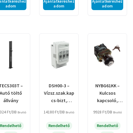
ánlatkéréshez
Ajánlatkéréshez
Ajánlatkéréshez
adom
adom
adom
TECS303T –
DSH00-3 –
NYBG61KK –
Autó töltő
Vízsz.szak.kap
Kulcsos
állvány
cs-bizt,
kapcsoló,
szerelőlapra,
fémalap, bal
324
Ft
/DB
14180
Ft
/DB
9928
Ft
/DB
Bruttó
Bruttó
Bruttó
sarus
KI, kétállású,
rugóvissza
Rendelhető
Rendelhető
Rendelhető