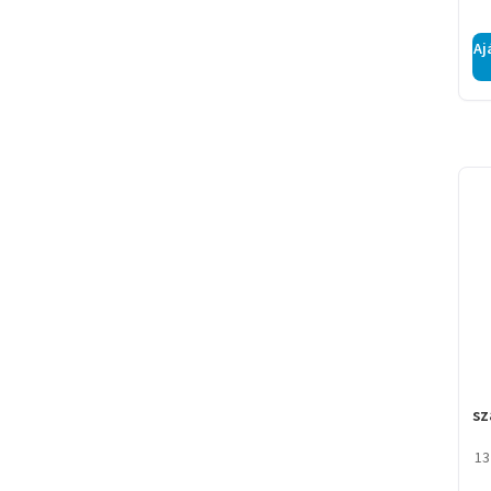
Aj
sz
c
13
s