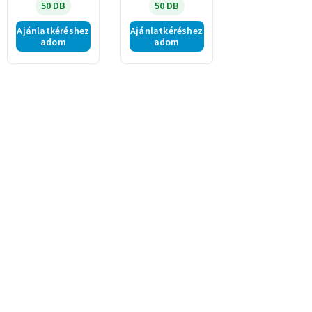
50 DB
50 DB
Ajánlatkéréshez
Ajánlatkéréshez
adom
adom