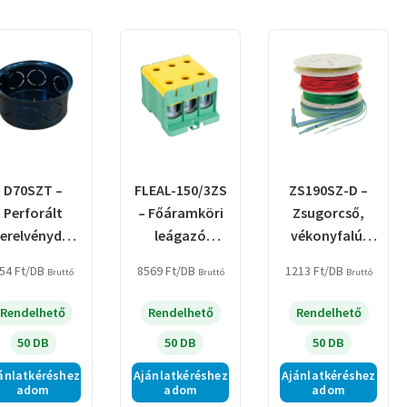
by
latest
D70SZT –
FLEAL-150/3ZS
ZS190SZ-D –
Perforált
– Főáramköri
Zsugorcső,
zerelvénydob
leágazó
vékonyfalú,
oz
kapocs,
2:1
54
Ft
/DB
8569
Ft
/DB
1213
Ft
/DB
Bruttó
Bruttó
Bruttó
üllyesztett,
sínre/felületre,
zsugorodás,
tővel, fekete
zöld/sárga
szürke, dobon
Rendelhető
Rendelhető
Rendelhető
50 DB
50 DB
50 DB
ánlatkéréshez
Ajánlatkéréshez
Ajánlatkéréshez
adom
adom
adom