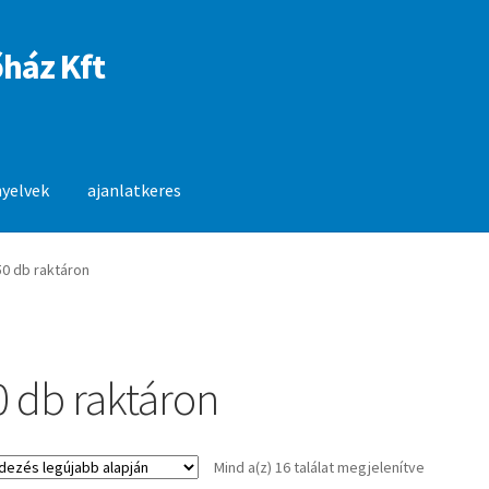
ház Kft
nyelvek
ajanlatkeres
anlatkeres
50 db raktáron
0 db raktáron
Sorted
Mind a(z) 16 találat megjelenítve