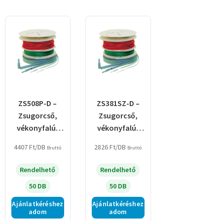
ZS508P-D –
ZS381SZ-D –
Zsugorcső,
Zsugorcső,
vékonyfalú,
vékonyfalú,
2:1
2:1
4407
Ft
/DB
2826
Ft
/DB
Bruttó
Bruttó
zsugorodás,
zsugorodás,
piros, dobon
szürke, dobon
Rendelhető
Rendelhető
50 DB
50 DB
Ajánlatkéréshez
Ajánlatkéréshez
adom
adom