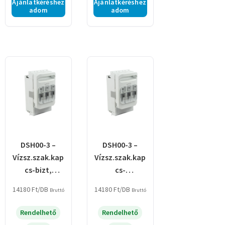
Ajánlatkéréshez
Ajánlatkéréshez
adom
adom
DSH00-3 –
DSH00-3 –
Vízsz.szak.kap
Vízsz.szak.kap
cs-bizt,
cs-
szerelőlapryl,
bizt,gyűjtősín,
14180
Ft
/DB
14180
Ft
/DB
Bruttó
Bruttó
sarus
alsó
kábelcsatl,sar
Rendelhető
Rendelhető
us+kapocs