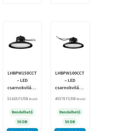
LHBPW150CCT
LHBPW100CCT
– LED
– LED
csarnokvilágít
csarnokvilágít
ó állítható
ó állítható
51426
Ft
/DB
45578
Ft
/DB
Bruttó
Bruttó
színhőmérsékl
színhőmérsékl
ettel és teljesít
ettel és teljesít
Rendelhető
Rendelhető
50 DB
50 DB