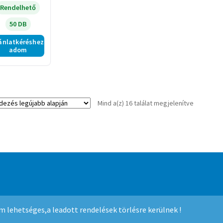
sarus
Rendelhető
50 DB
ánlatkéréshez
adom
Sorted
Mind a(z) 16 találat megjelenítve
by
latest
mmerce
.
nem lehetséges,a leadott rendelések törlésre kerülnek !