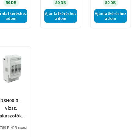
50 DB
50 DB
50 DB
ánlatkéréshez
Ajánlatkéréshez
Ajánlatkéréshez
adom
adom
adom
DSH00-3 –
Vízsz.
akaszolókap
s.-biztosító,
769
Ft
/DB
Bruttó
zerelőlapra,