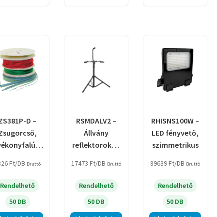
ZS381P-D –
RSMDALV2 –
RHISNS100W –
Zsugorcső,
Állvány
LED fényvető,
vékonyfalú,
reflektorokho
szimmetrikus
2:1
z
826
Ft
/DB
17473
Ft
/DB
89639
Ft
/DB
Bruttó
Bruttó
Bruttó
sugorodás,
iros, dobon
Rendelhető
Rendelhető
Rendelhető
50 DB
50 DB
50 DB