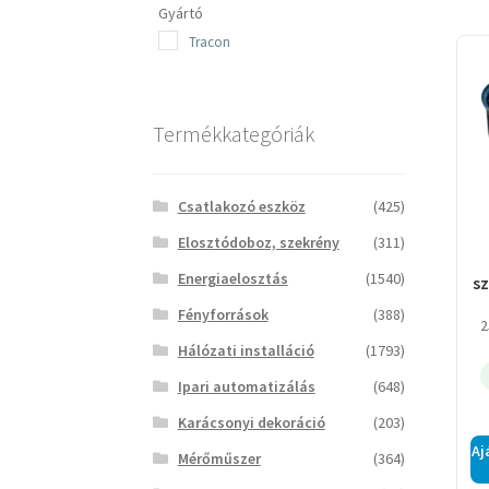
Gyártó
Tracon
Termékkategóriák
Csatlakozó eszköz
(425)
Elosztódoboz, szekrény
(311)
Energiaelosztás
(1540)
s
Fényforrások
(388)
2
s
Hálózati installáció
(1793)
te
Ipari automatizálás
(648)
Karácsonyi dekoráció
(203)
Aj
Mérőműszer
(364)