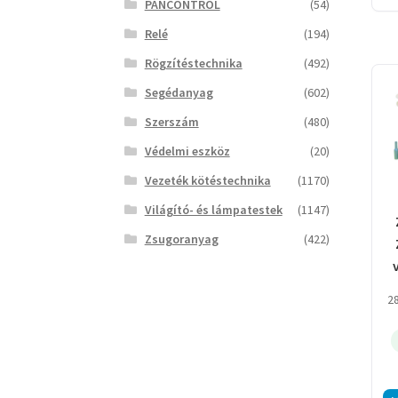
PANCONTROL
(54)
Relé
(194)
Rögzítéstechnika
(492)
Segédanyag
(602)
Szerszám
(480)
Védelmi eszköz
(20)
Vezeték kötéstechnika
(1170)
Világító- és lámpatestek
(1147)
Zsugoranyag
(422)
2
z
p