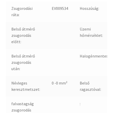
Zsugorodási
EV009534
Hosszúság:
ráta:
Belső átmérő
Üzemi
zsugorodás
hőmérséklet:
előtt:
Belső átmérő
Halogénmentes:
zsugorodás
után:
Névleges
0 -0 mm²
Belső
keresztmetszet:
ragasztóval:
falvastagság
:
zsugorodás