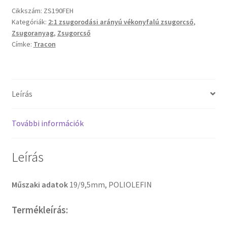
2:1
Cikkszám:
ZS190FEH
zsugorodás,
Kategóriák:
2:1 zsugorodási arányú vékonyfalú zsugorcső
,
fehér
Zsugoranyag
,
Zsugorcső
mennyiség
Címke:
Tracon
Leírás
További információk
Leírás
Műszaki adatok
19/9,5mm, POLIOLEFIN
Termékleírás: