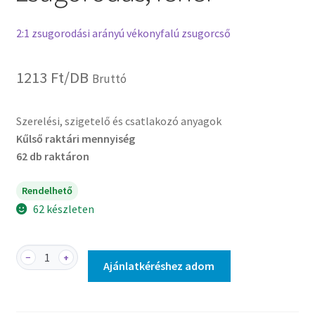
2:1 zsugorodási arányú vékonyfalú zsugorcső
1213
Ft
/DB
Bruttó
Szerelési, szigetelő és csatlakozó anyagok
Kűlső raktári mennyiség
62 db raktáron
Rendelhető
62 készleten
ZS190FEH
−
+
Ajánlatkéréshez adom
-
Zsugorcső,
vékonyfalú,