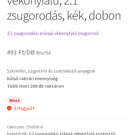
vékonyfalú, 2:1
zsugorodás, kék, dobon
2:1 zsugorodási arányú vékonyfalú zsugorcső
491
Ft
/DB
Bruttó
Szerelési, szigetelő és csatlakozó anyagok
Kűlső raktári mennyiség
Több mint 200 db raktáron
Nincs
Elfogyott
Cikkszám:
ZS032K-D
Kategóriák:
2:1 zsugorodási arányú vékonyfalú zsugorcső
,