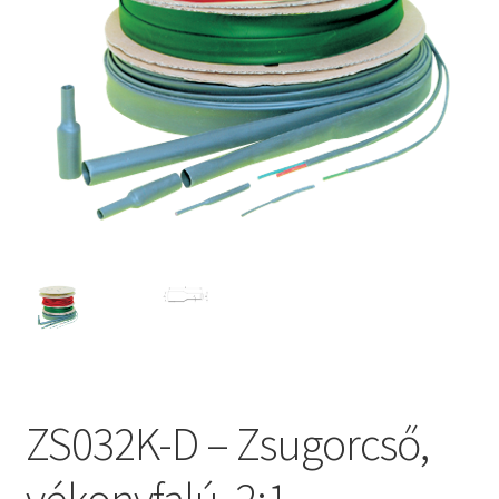
ZS032K-D – Zsugorcső,