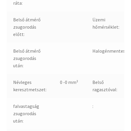
ráta:
Belső átmérő
Üzemi
zsugorodás
hőmérséklet:
előtt:
Belső átmérő
Halogénmentes:
zsugorodás
után:
Névleges
0 -0 mm²
Belső
keresztmetszet:
ragasztóval:
falvastagság
:
zsugorodás
után: