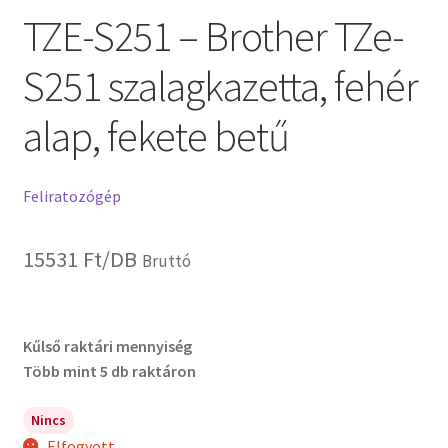
TZE-S251 – Brother TZe-
S251 szalagkazetta, fehér
alap, fekete betű
Feliratozógép
15531
Ft
/DB
Bruttó
Kűlső raktári mennyiség
Több mint 5 db raktáron
Nincs
Elfogyott