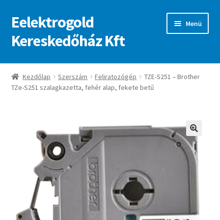
Eelektrogold
Ugrás
Kilépés
Menü
a
a
Kereskedőház Kft
navigációhoz
tartalomba
Kezdőlap
Kezdőlap
Szerszám
Feliratozógép
TZE-S251 – Brother
TZe-S251 szalagkazetta, fehér alap, fekete betű
A fiókom
Adatvédelmi irányelvek
ajanlatkeres
🔍