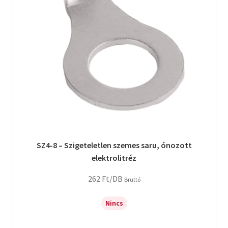
SZ4-8 – Szigeteletlen szemes saru, ónozott
elektrolitréz
262
Ft
/DB
Bruttó
Nincs