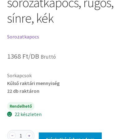
sorozatkapocs, rugós,
sínre, kék
Sorozatkapocs
1368
Ft
/DB
Bruttó
Sorkapcsok
Kűlső raktári mennyiség
22 db raktáron
Rendelhető
22 készleten
TSKB4/4K
−
+