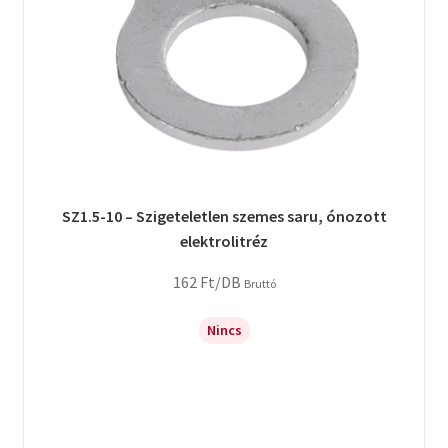
SZ1.5-10 – Szigeteletlen szemes saru, ónozott
elektrolitréz
162
Ft
/DB
Bruttó
Nincs