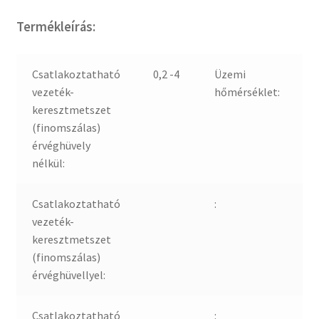
Termékleírás:
Csatlakoztatható
0,2 -4
Üzemi
-
vezeték-
hőmérséklet:
keresztmetszet
(finomszálas)
érvéghüvely
nélkül:
Csatlakoztatható
:
vezeték-
keresztmetszet
(finomszálas)
érvéghüvellyel:
Csatlakoztatható
: