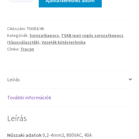
Ajánlatkéréshez adom
-
Négykapcsos
ipari
sorozatkapocs,
Cikkszám:
TSKB4/4K
rugós,
Kategóriák:
Sorozatkapocs
,
TSKB ipari rugós sorozatkapocs
sínre,
(típusválaszték)
,
Vezeték kötéstechnika
kék
Címke:
Tracon
mennyiség
Leírás
További információk
Leírás
Műszaki adatok
0,2-4mm2, 800VAC, 40A