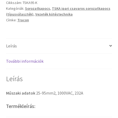
Cikkszám:
TSKA95-K
Kategóriák:
Sorozatkapocs
,
TSKA ipari csavaros sorozatkapocs
(típusválaszték)
,
Vezeték kötéstechnika
Címke:
Tracon
Leírás
További információk
Leírás
Műszaki adatok
25-95mm2, 1000VAC, 232A
Termékleírás: