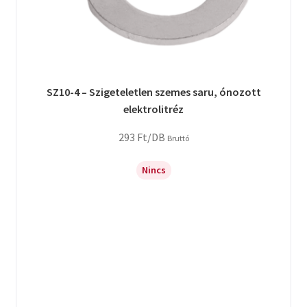
SZ10-4 – Szigeteletlen szemes saru, ónozott
elektrolitréz
293
Ft
/DB
Bruttó
Nincs