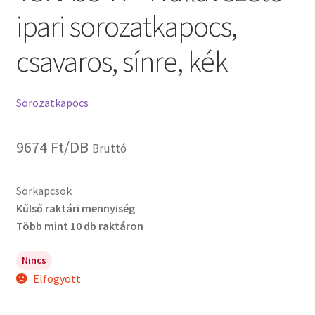
ipari sorozatkapocs,
csavaros, sínre, kék
Sorozatkapocs
9674
Ft
/DB
Bruttó
Sorkapcsok
Kűlső raktári mennyiség
Több mint 10 db raktáron
Nincs
Elfogyott