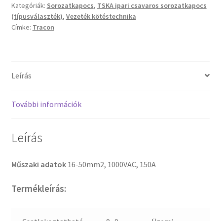
Kategóriák:
Sorozatkapocs
,
TSKA ipari csavaros sorozatkapocs
(típusválaszték)
,
Vezeték kötéstechnika
Címke:
Tracon
Leírás
További információk
Leírás
Műszaki adatok
16-50mm2, 1000VAC, 150A
Termékleírás: