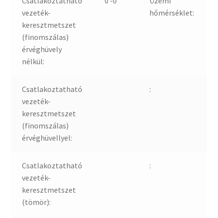
Csatlakoztatható
0 -0
Üzemi
vezeték-
hőmérséklet:
keresztmetszet
(finomszálas)
érvéghüvely
nélkül:
Csatlakoztatható
:
vezeték-
keresztmetszet
(finomszálas)
érvéghüvellyel:
Csatlakoztatható
:
vezeték-
keresztmetszet
(tömör):