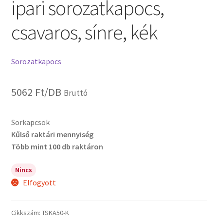
ipari sorozatkapocs,
csavaros, sínre, kék
Sorozatkapocs
5062
Ft
/DB
Bruttó
Sorkapcsok
Kűlső raktári mennyiség
Több mint 100 db raktáron
Nincs
Elfogyott
Cikkszám:
TSKA50-K