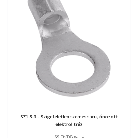
SZ1.5-3 – Szigeteletlen szemes saru, ónozott
elektrolitréz
69
Ft
/DB
Bruttó