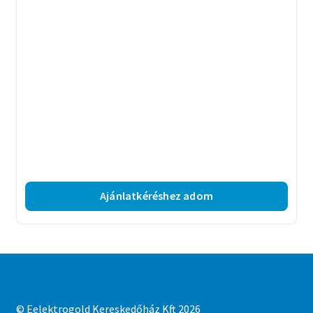
Ajánlatkéréshez adom
© Eelektrogold Kereskedőház Kft 2026