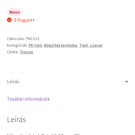
Nincs
Elfogyott
Cikkszám:
TNCS12
Kategóriák:
PE tipli
,
Rögzítéstechnika
,
Tipli, csavar
Címke:
Tracon
Leírás
További információk
Leírás