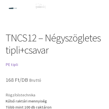
TNCS12 – Négyszögletes
tipli+csavar
PE tipli
168
Ft
/DB
Bruttó
Rögzítéstechnika
Kűlső raktári mennyiség
Több mint 100 db raktáron