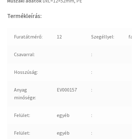
Műszaki adatok
DxL=12×52mm, PE
Termékleírás:
Furatátmérő:
12
Szegéllyel:
fals
Csavarral:
:
Hosszúság:
:
Anyag
EV000157
:
minősége:
Felület:
egyéb
:
Felület:
egyéb
: