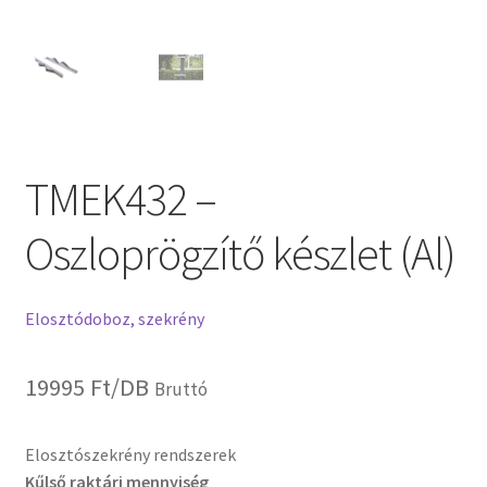
TMEK432 –
Oszloprögzítő készlet (Al)
Elosztódoboz, szekrény
19995
Ft
/DB
Bruttó
Elosztószekrény rendszerek
Kűlső raktári mennyiség