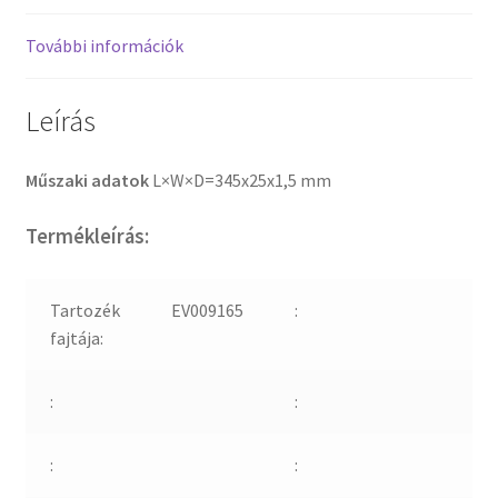
További információk
Leírás
Műszaki adatok
L×W×D=345x25x1,5 mm
Termékleírás:
Tartozék
EV009165
:
fajtája:
:
:
:
: