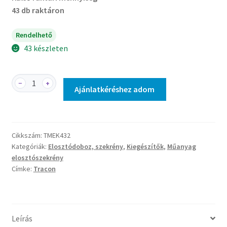
43 db raktáron
Rendelhető
43 készleten
TMEK432
−
+
Ajánlatkéréshez adom
-
Oszloprögzítő
készlet
(Al)
Cikkszám:
TMEK432
mennyiség
Kategóriák:
Elosztódoboz, szekrény
,
Kiegészítők
,
Műanyag
elosztószekrény
Címke:
Tracon
Leírás