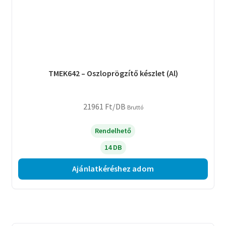
TMEK642 – Oszloprögzítő készlet (Al)
21961
Ft
/DB
Bruttó
Rendelhető
14 DB
Ajánlatkéréshez adom