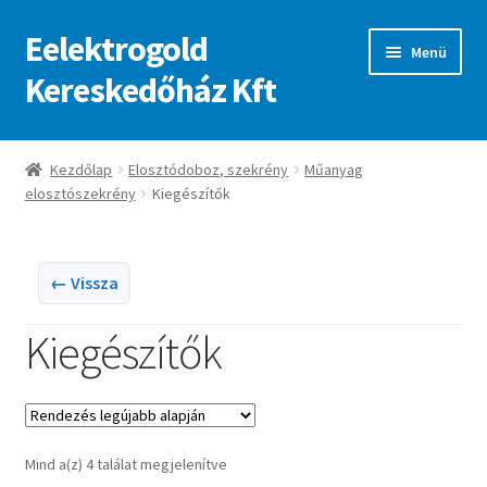
Eelektrogold
Ugrás
Kilépés
Menü
a
a
Kereskedőház Kft
navigációhoz
tartalomba
Kezdőlap
Kezdőlap
Elosztódoboz, szekrény
Műanyag
elosztószekrény
Kiegészítők
A fiókom
Adatvédelmi irányelvek
← Vissza
ajanlatkeres
Kiegészítők
Sorted
Mind a(z) 4 találat megjelenítve
by