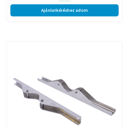
Ajánlatkéréshez adom