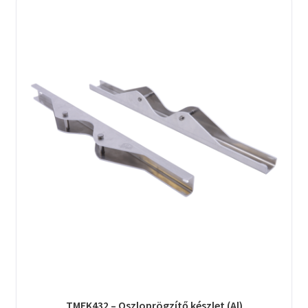
TMEK432 – Oszloprögzítő készlet (Al)