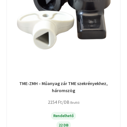
TME-ZMH – Műanyag zár TME szekrényekhez,
háromszög
2154
Ft
/DB
Bruttó
Rendelhető
22 DB