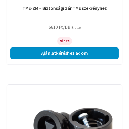
TME-ZM – Biztonsági zár TME szekrényhez
6610
Ft
/DB
Bruttó
Nincs
Ajánlatkéréshez adom