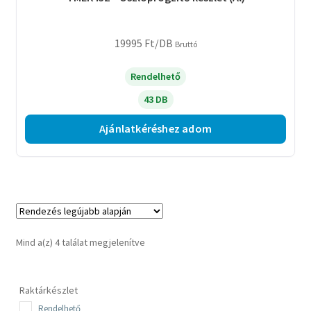
19995
Ft
/DB
Bruttó
Rendelhető
43 DB
Ajánlatkéréshez adom
Sorted
Mind a(z) 4 találat megjelenítve
by
latest
Raktárkészlet
Rendelhető