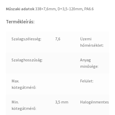
Műszaki adatok
338×7,6mm, D=3,5-120mm, PA6.6
Termékleírás:
Szalagszélesség:
7,6
Üzemi
hőmérséklet:
Szalaghosszúság:
Anyag
minősége:
Max.
Felület:
kötegátmérő:
Min.
3,5 mm
Halogénmentes:
kötegátmérő: