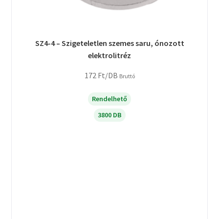
SZ4-4 – Szigeteletlen szemes saru, ónozott
elektrolitréz
172
Ft
/DB
Bruttó
Rendelhető
3800 DB