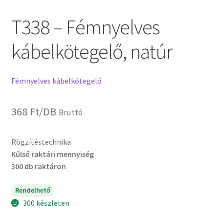
T338 – Fémnyelves
kábelkötegelő, natúr
Fémnyelves kábelkötegelő
368
Ft
/DB
Bruttó
Rögzítéstechnika
Kűlső raktári mennyiség
300 db raktáron
Rendelhető
300 készleten