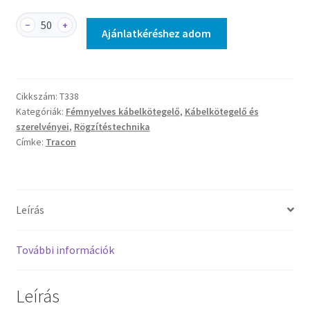
T338
−
+
Ajánlatkéréshez adom
-
Fémnyelves
kábelkötegelő,
natúr
Cikkszám:
T338
mennyiség
Kategóriák:
Fémnyelves kábelkötegelő
,
Kábelkötegelő és
szerelvényei
,
Rögzítéstechnika
Címke:
Tracon
Leírás
További információk
Leírás