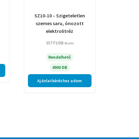
SZ10-10 – Szigeteletlen
szemes saru, ónozott
elektrolitréz
357
Ft
/DB
Bruttó
Rendelhető
4900 DB
Ajánlatkéréshez adom