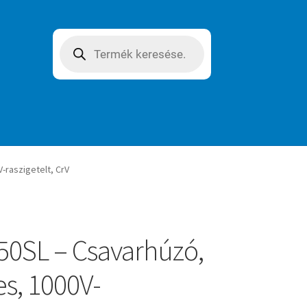
Products
search
-raszigetelt, CrV
0SL – Csavarhúzó,
s, 1000V-