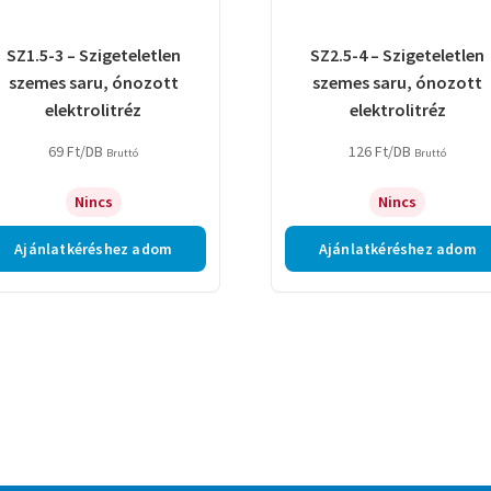
SZ1.5-3 – Szigeteletlen
SZ2.5-4 – Szigeteletlen
szemes saru, ónozott
szemes saru, ónozott
elektrolitréz
elektrolitréz
69
Ft
/DB
126
Ft
/DB
Bruttó
Bruttó
Nincs
Nincs
Ajánlatkéréshez adom
Ajánlatkéréshez adom