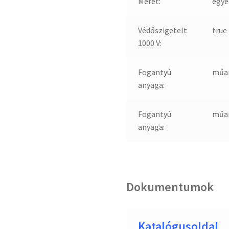
Méret:
egyé
Védőszigetelt
true
1000 V:
Fogantyú
műa
anyaga:
Fogantyú
műa
anyaga:
Dokumentumok
Katalógusoldal