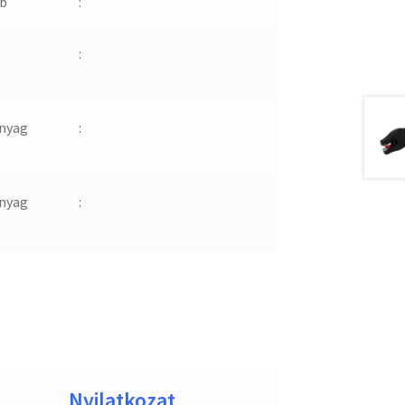
b
:
:
nyag
:
nyag
:
Nyilatkozat