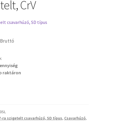
telt, CrV
telt csavarhúzó, SD típus
Bruttó
k
mennyiség
b raktáron
0SL
V-ra szigetelt csavarhúzó, SD típus
,
Csavarhúzó
,