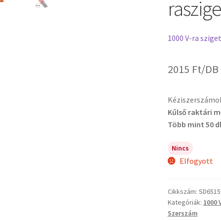
raszige
1000 V-ra szige
2015
Ft
/DB
Kéziszerszámo
Kűlső raktári 
Több mint 50 d
Nincs
Elfogyott
Cikkszám:
SD6515
Kategóriák:
1000 
Szerszám