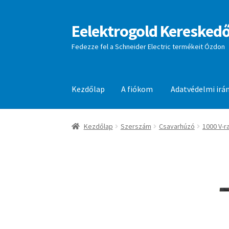
Eelektrogold Kereskedő
Ugrás
Kilépés
a
a
Fedezze fel a Schneider Electric termékeit Ózdon
navigációhoz
tartalomba
Kezdőlap
A fiókom
Adatvédelmi irá
Kezdőlap
A fiókom
Adatvédelmi irányelvek
aj
Kezdőlap
Szerszám
Csavarhúzó
1000 V-r