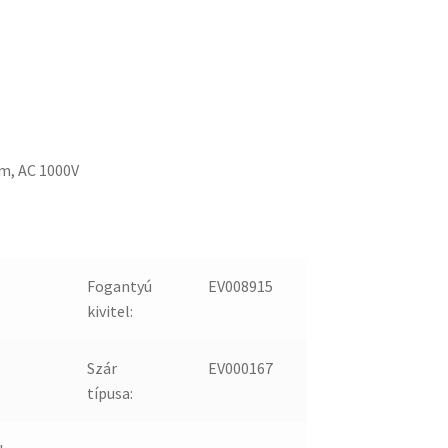
m, AC 1000V
Fogantyú
EV008915
kivitel:
Szár
EV000167
típusa: