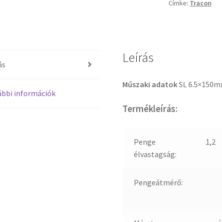
Címke:
Tracon
Leírás
ás
Műszaki adatok
SL 6.5×150m
bbi információk
Termékleírás:
Penge
1,2
élvastagság:
Pengeátmérő: