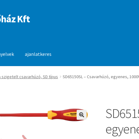
ház Kft
nyelvek
ajanlatkeres
anlatkeres
a szigetelt csavarhúzó, SD típus
SD65150SL – Csavarhúzó, egyenes, 1000V
SD6515
🔍
egyene