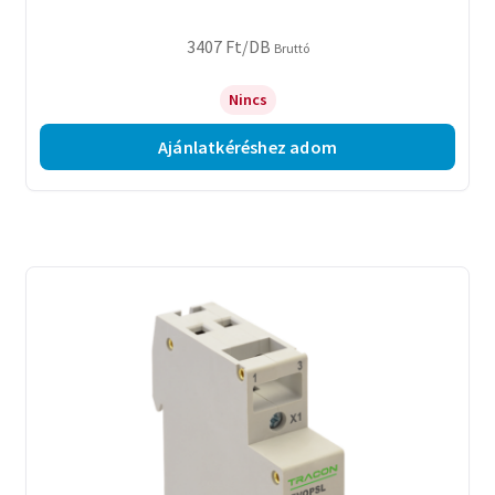
3407
Ft
/DB
Bruttó
Nincs
Ajánlatkéréshez adom