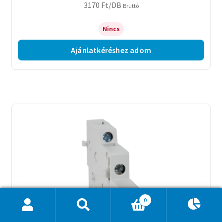
3170
Ft
/DB
Bruttó
Nincs
Ajánlatkéréshez adom
0
Ajánlatkosár
0