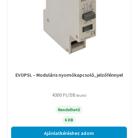
EVOPSL – Moduláris nyomókapcsoló, jelzőfénnyel
4300
Ft
/DB
Bruttó
Rendelhető
6 DB
Ajánlatkéréshez adom