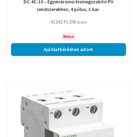
DC-4C-10 – Egyenáramú kismegszakító PV
rendszerekhez, 4 pólus, C kar.
41342
Ft
/DB
Bruttó
Nincs
Ajánlatkéréshez adom