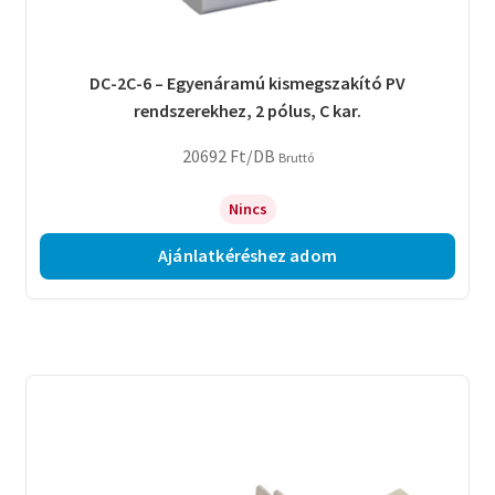
DC-2C-6 – Egyenáramú kismegszakító PV
rendszerekhez, 2 pólus, C kar.
20692
Ft
/DB
Bruttó
Nincs
Ajánlatkéréshez adom