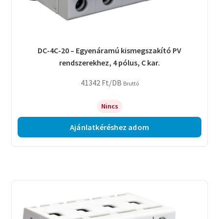
DC-4C-20 – Egyenáramú kismegszakító PV
rendszerekhez, 4 pólus, C kar.
41342
Ft
/DB
Bruttó
Nincs
Ajánlatkéréshez adom