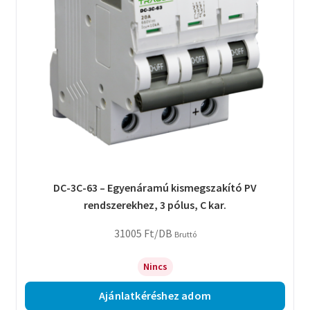
DC-3C-63 – Egyenáramú kismegszakító PV
rendszerekhez, 3 pólus, C kar.
31005
Ft
/DB
Bruttó
Nincs
Ajánlatkéréshez adom