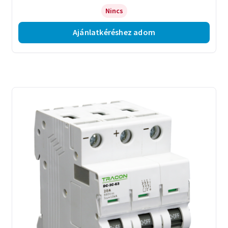
Nincs
Ajánlatkéréshez adom