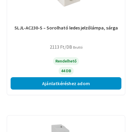
SLJL-AC230-S – Sorolható ledes jelzőlámpa, sárga
2113
Ft
/DB
Bruttó
Rendelhető
44 DB
Ajánlatkéréshez adom