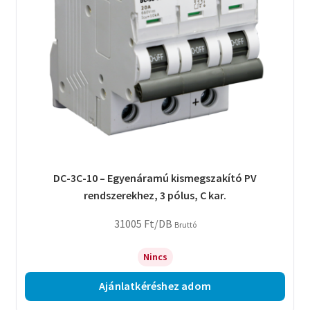
DC-3C-10 – Egyenáramú kismegszakító PV
rendszerekhez, 3 pólus, C kar.
31005
Ft
/DB
Bruttó
Nincs
Ajánlatkéréshez adom