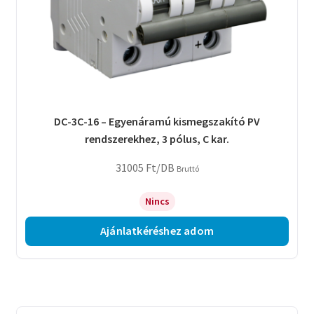
DC-3C-16 – Egyenáramú kismegszakító PV
rendszerekhez, 3 pólus, C kar.
31005
Ft
/DB
Bruttó
Nincs
Ajánlatkéréshez adom