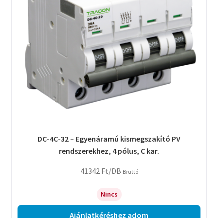
DC-4C-32 – Egyenáramú kismegszakító PV
rendszerekhez, 4 pólus, C kar.
41342
Ft
/DB
Bruttó
Nincs
Ajánlatkéréshez adom