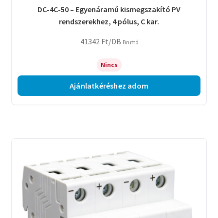
DC-4C-50 – Egyenáramú kismegszakító PV
rendszerekhez, 4 pólus, C kar.
41342
Ft
/DB
Bruttó
Nincs
Ajánlatkéréshez adom