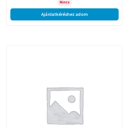
Nincs
Ajánlatkéréshez adom