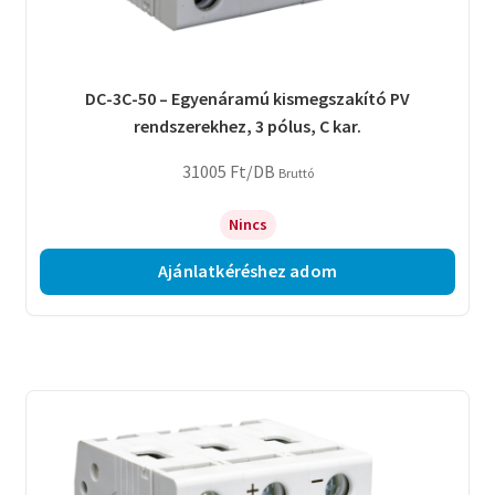
DC-3C-50 – Egyenáramú kismegszakító PV
rendszerekhez, 3 pólus, C kar.
31005
Ft
/DB
Bruttó
Nincs
Ajánlatkéréshez adom