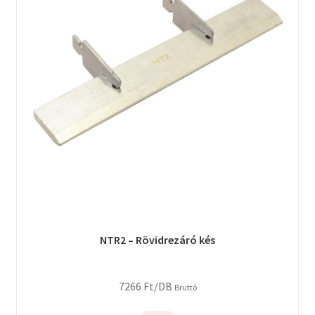
NTR2 – Rövidrezáró kés
7266
Ft
/DB
Bruttó