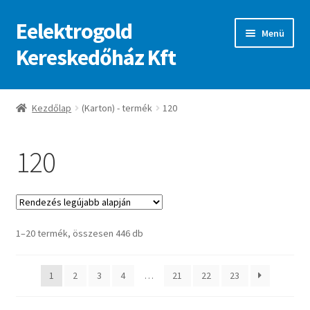
Eelektrogold
Ugrás
Kilépés
Menü
a
a
Kereskedőház Kft
navigációhoz
tartalomba
Kezdőlap
Kezdőlap
(Karton) - termék
120
A fiókom
120
Adatvédelmi irányelvek
ajanlatkeres
Sorted
1–20 termék, összesen 446 db
by
latest
1
2
3
4
…
21
22
23