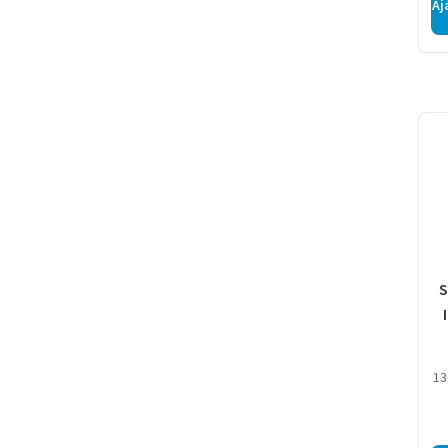
Aj
S
13