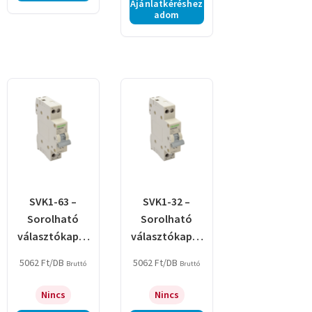
Ajánlatkéréshez
adom
SVK1-63 –
SVK1-32 –
Sorolható
Sorolható
választókapcs
választókapcs
oló
oló
5062
Ft
/DB
5062
Ft
/DB
Bruttó
Bruttó
Nincs
Nincs