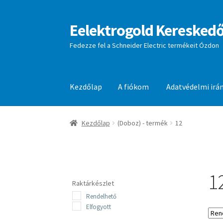
Eelektrogold Kereskedő
Ugrás
Kilépés
a
a
Fedezze fel a Schneider Electric termékeit Ózdon
navigációhoz
tartalomba
Kezdőlap
A fiókom
Adatvédelmi irá
Kezdőlap
A fiókom
Adatvédelmi irányelvek
aj
Kezdőlap
(Doboz) - termék
12
1
Raktárkészlet
Rendelhető
Elfogyott