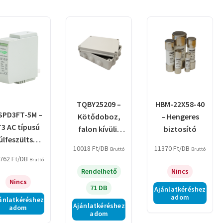
by
latest
TQBY25209 –
HBM-22X58-40
SPD3FT-5M –
Kötődoboz,
– Hengeres
3 AC típusú
falon kívüli,
biztosító
úlfeszültség
műanyag
10018
Ft
/DB
11370
Ft
/DB
Bruttó
Bruttó
vezető betét
csavarral
762
Ft
/DB
Bruttó
5 M
Rendelhető
Nincs
Nincs
71 DB
Ajánlatkéréshez
adom
ánlatkéréshez
Ajánlatkéréshez
adom
adom