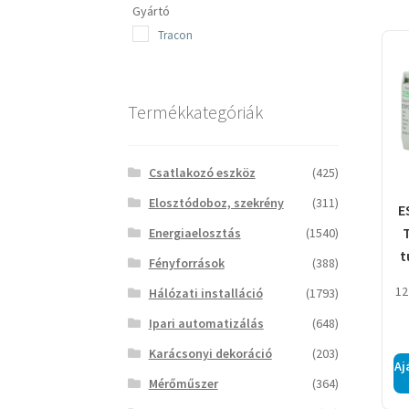
Gyártó
Tracon
Termékkategóriák
Csatlakozó eszköz
(425)
Elosztódoboz, szekrény
(311)
E
T
Energiaelosztás
(1540)
t
Fényforrások
(388)
le
12
Hálózati installáció
(1793)
Ipari automatizálás
(648)
Karácsonyi dekoráció
(203)
Aj
Mérőműszer
(364)