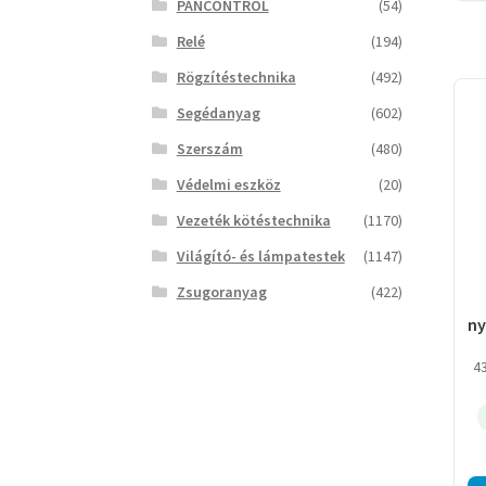
PANCONTROL
(54)
Relé
(194)
Rögzítéstechnika
(492)
Segédanyag
(602)
Szerszám
(480)
Védelmi eszköz
(20)
Vezeték kötéstechnika
(1170)
Világító- és lámpatestek
(1147)
Zsugoranyag
(422)
n
ó,
4