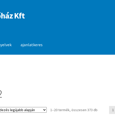
ház Kft
nyelvek
ajanlatkeres
anlatkeres
2
Sorted
1–20 termék, összesen 373 db
1