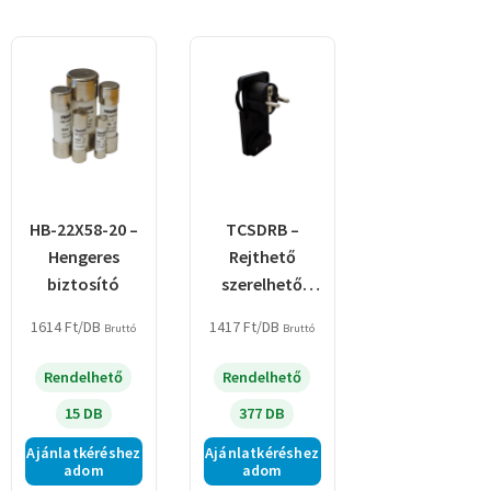
HB-22X58-20 –
TCSDRB –
Hengeres
Rejthető
biztosító
szerelhető
csatlakozó
1614
Ft
/DB
1417
Ft
/DB
Bruttó
Bruttó
dugó,lapos,fe
kete
Rendelhető
Rendelhető
15 DB
377 DB
Ajánlatkéréshez
Ajánlatkéréshez
adom
adom