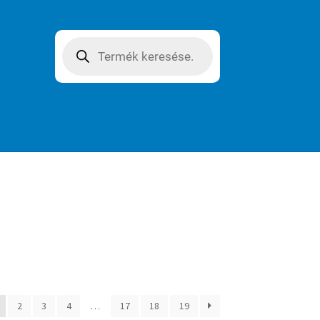
Products
search
2
3
4
…
17
18
19