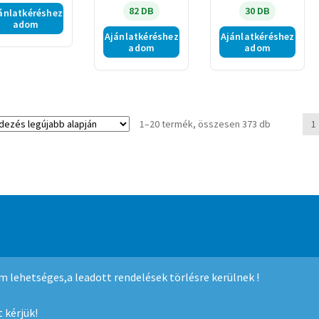
82 DB
30 DB
ánlatkéréshez
adom
Ajánlatkéréshez
Ajánlatkéréshez
adom
adom
Sorted
1–20 termék, összesen 373 db
1
by
latest
mmerce
.
nem lehetséges,a leadott rendelések törlésre kerülnek !
 kérjük!