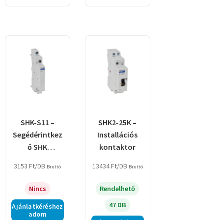
SHK-S11 –
SHK2-25K –
Segédérintkez
Installációs
ő SHK
kontaktor
kontaktorhoz
3153
Ft
/DB
13434
Ft
/DB
Bruttó
Bruttó
Nincs
Rendelhető
47 DB
Ajánlatkéréshez
adom