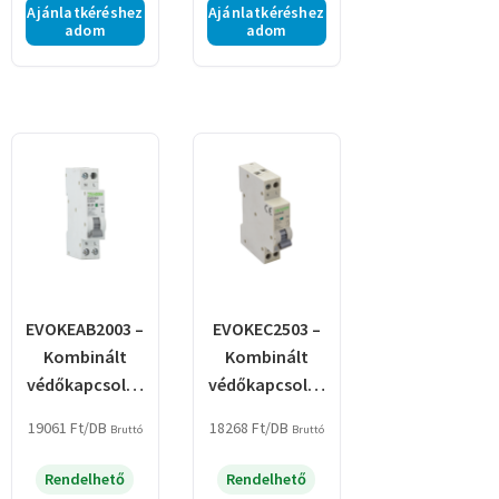
Ajánlatkéréshez
Ajánlatkéréshez
adom
adom
EVOKEAB2003 –
EVOKEC2503 –
Kombinált
Kombinált
védőkapcsoló,
védőkapcsoló,
elektronikus,
elektronikus,
19061
Ft
/DB
18268
Ft
/DB
Bruttó
Bruttó
2P, 1 modul, B
2P, 1 modul, C
kar.
kar.
Rendelhető
Rendelhető