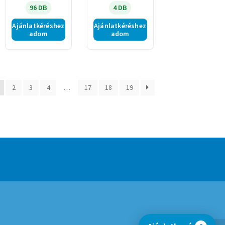
96 DB
4 DB
Ajánlatkéréshez
Ajánlatkéréshez
adom
adom
2
3
4
…
17
18
19