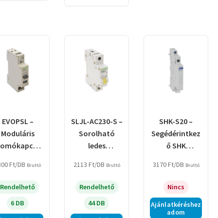
EVOPSL –
SLJL-AC230-S –
SHK-S20 –
Moduláris
Sorolható
Segédérintkez
yomókapcsol
ledes
ő SHK
 jelzőfénnyel
jelzőlámpa,
kontaktorhoz
300
Ft
/DB
2113
Ft
/DB
3170
Ft
/DB
Bruttó
Bruttó
Bruttó
sárga
Rendelhető
Rendelhető
Nincs
6 DB
44 DB
Ajánlatkéréshez
adom