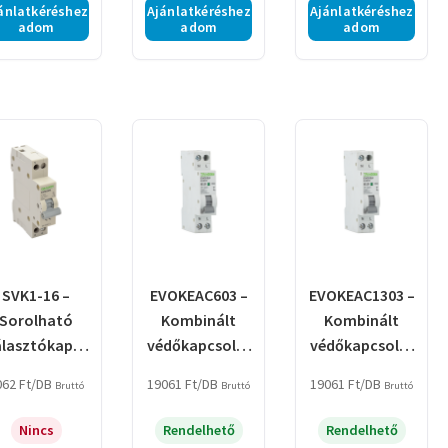
ánlatkéréshez
Ajánlatkéréshez
Ajánlatkéréshez
adom
adom
adom
SVK1-16 –
EVOKEAC603 –
EVOKEAC1303 –
Sorolható
Kombinált
Kombinált
álasztókapcs
védőkapcsoló,
védőkapcsoló,
oló
elektronikus,
elektronikus,
062
Ft
/DB
19061
Ft
/DB
19061
Ft
/DB
Bruttó
Bruttó
Bruttó
2P, 1 modul, C
2P, 1 modul, C
kar.
kar.
Nincs
Rendelhető
Rendelhető