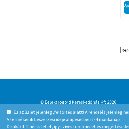
Aj
© Eelektrogold Kereskedőház Kft 2026
Adatvédelmi irányelvek
Built with WooCo
Ez az üzlet jelenleg ,feltöltés alatt! A rendelés jelenleg 
A termékeink beszerzési ideje alapesetben 1-4 munkanap.
De akár 1-2 hét is lehet, így szíves türelmedet és megértésedet