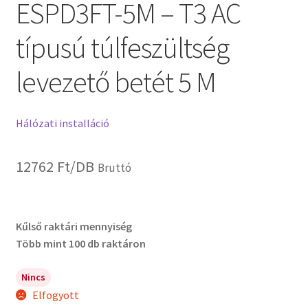
ESPD3FT-5M – T3 AC
típusú túlfeszültség
levezető betét 5 M
Hálózati installáció
12762
Ft
/DB
Bruttó
Kűlső raktári mennyiség
Több mint 100 db raktáron
Nincs
Elfogyott