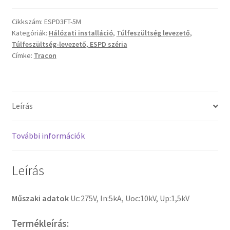
Cikkszám:
ESPD3FT-5M
Kategóriák:
Hálózati installáció
,
Túlfeszültség levezető
,
Túlfeszültség-levezető, ESPD széria
Címke:
Tracon
Leírás
További információk
Leírás
Műszaki adatok
Uc:275V, In:5kA, Uoc:10kV, Up:1,5kV
Termékleírás: