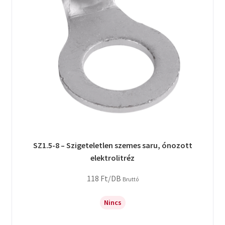
SZ1.5-8 – Szigeteletlen szemes saru, ónozott
elektrolitréz
118
Ft
/DB
Bruttó
Nincs