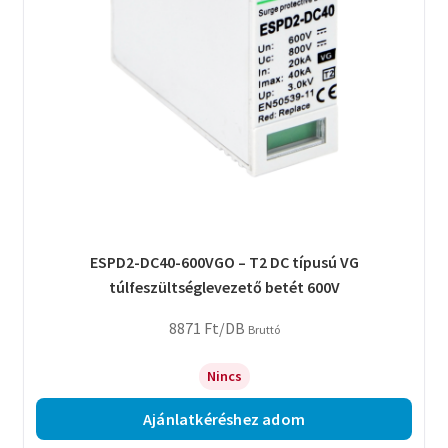
ESPD2-DC40-600VGO – T2 DC típusú VG
túlfeszültséglevezető betét 600V
8871
Ft
/DB
Bruttó
Nincs
Ajánlatkéréshez adom