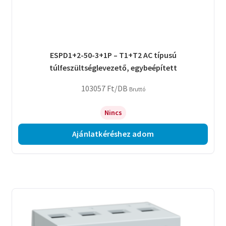
ESPD1+2-50-3+1P – T1+T2 AC típusú
túlfeszültséglevezető, egybeépített
103057
Ft
/DB
Bruttó
Nincs
Ajánlatkéréshez adom