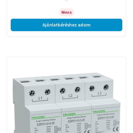
Nincs
Ajánlatkéréshez adom