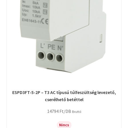
ESPD3FT-5-2P – T3 AC típusú túlfeszültség levezető,
cserélhető betéttel
14794
Ft
/DB
Bruttó
Nincs