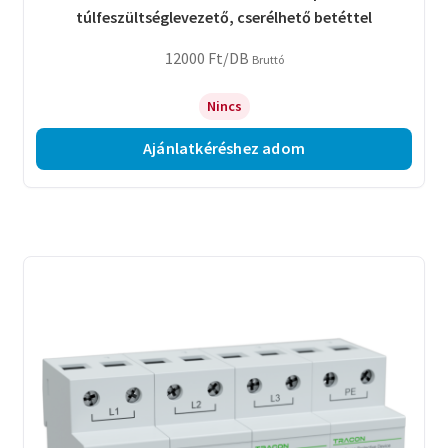
túlfeszültséglevezető, cserélhető betéttel
12000
Ft
/DB
Bruttó
Nincs
Ajánlatkéréshez adom