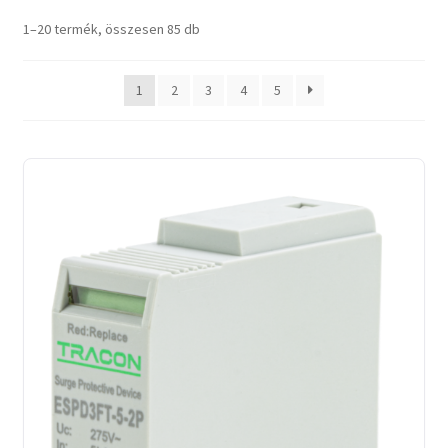
Sorted
1–20 termék, összesen 85 db
by
latest
1
2
3
4
5