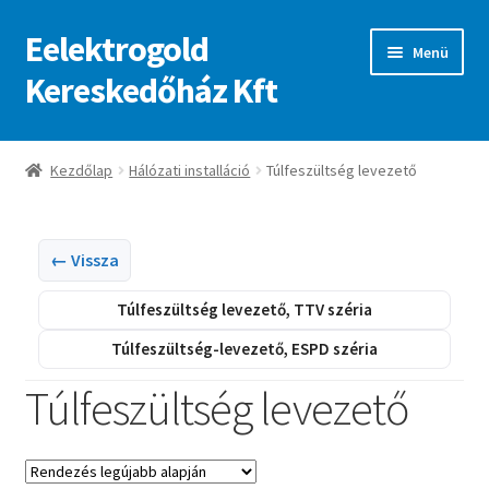
Eelektrogold
Ugrás
Kilépés
Menü
a
a
Kereskedőház Kft
navigációhoz
tartalomba
Kezdőlap
Kezdőlap
Hálózati installáció
Túlfeszültség levezető
A fiókom
Adatvédelmi irányelvek
← Vissza
Túlfeszültség levezető, TTV széria
ajanlatkeres
Túlfeszültség-levezető, ESPD széria
Túlfeszültség levezető