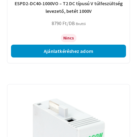
ESPD2-DC40-1000VO – T2 DC típusú V túlfeszültség
levezető, betét 1000V
8790
Ft
/DB
Bruttó
Nincs
Ajánlatkéréshez adom