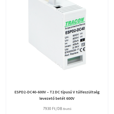
ESPD2-DC40-600V – T2 DC típusú V túlfeszültség
levezető betét 600V
7930
Ft
/DB
Bruttó