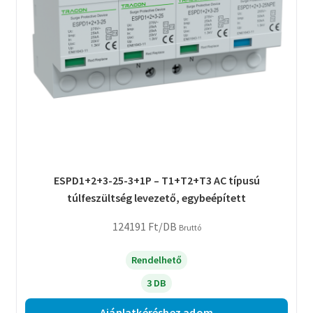
ESPD1+2+3-25-3+1P – T1+T2+T3 AC típusú
túlfeszültség levezető, egybeépített
124191
Ft
/DB
Bruttó
Rendelhető
3 DB
Ajánlatkéréshez adom