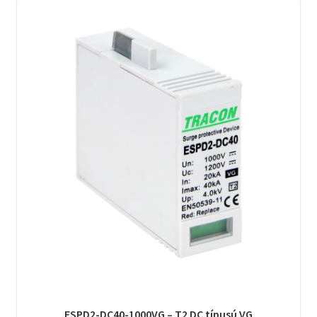
ESPD2-DC40-1000VG – T2 DC típusú VG