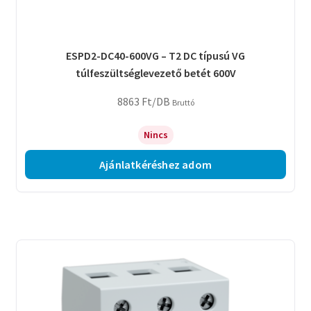
ESPD2-DC40-600VG – T2 DC típusú VG
túlfeszültséglevezető betét 600V
8863
Ft
/DB
Bruttó
Nincs
Ajánlatkéréshez adom