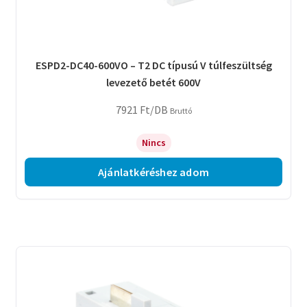
ESPD2-DC40-600VO – T2 DC típusú V túlfeszültség
levezető betét 600V
7921
Ft
/DB
Bruttó
Nincs
Ajánlatkéréshez adom