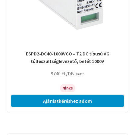
ESPD2-DC40-1000VGO – T2 DC típusú VG
túlfeszültséglevezető, betét 1000V
9740
Ft
/DB
Bruttó
Nincs
Ajánlatkéréshez adom