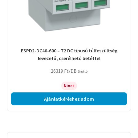
ESPD2-DC40-600 – T2 DC típusú túlfeszültség
levezető, cserélhető betéttel
26319
Ft
/DB
Bruttó
Nincs
Ajánlatkéréshez adom