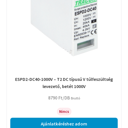
ESPD2-DC40-1000V – T2 DC típusú V túlfeszültség
levezető, betét 1000V
8790
Ft
/DB
Bruttó
Nincs
Ajánlatkéréshez adom