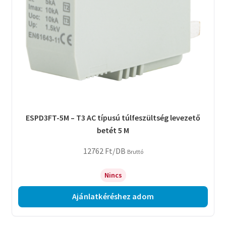
ESPD3FT-5M – T3 AC típusú túlfeszültség levezető
betét 5 M
12762
Ft
/DB
Bruttó
Nincs
Ajánlatkéréshez adom