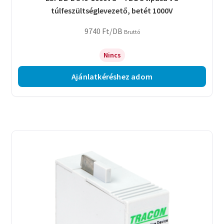
túlfeszültséglevezető, betét 1000V
9740
Ft
/DB
Bruttó
Nincs
Ajánlatkéréshez adom