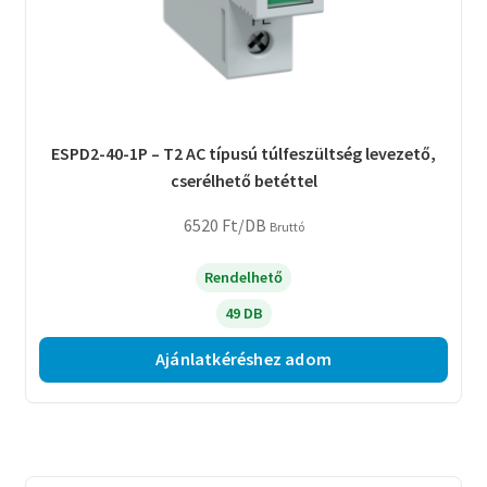
ESPD2-40-1P – T2 AC típusú túlfeszültség levezető,
cserélhető betéttel
6520
Ft
/DB
Bruttó
Rendelhető
49 DB
Ajánlatkéréshez adom