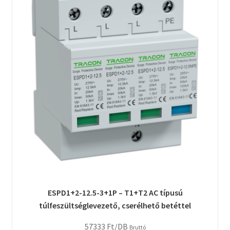
ESPD1+2-12.5-3+1P – T1+T2 AC típusú
túlfeszültséglevezető, cserélhető betéttel
57333
Ft
/DB
Bruttó