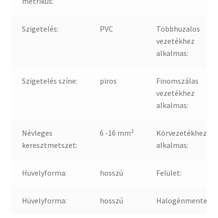
metrikus:
Szigetelés:
PVC
Többhuzalos
vezetékhez
alkalmas:
Szigetelés színe:
piros
Finomszálas
vezetékhez
alkalmas:
Névleges
6 -16 mm²
Körvezetékhez
keresztmetszet:
alkalmas:
Hüvelyforma:
hosszú
Felület:
Hüvelyforma:
hosszú
Halogénmentes: