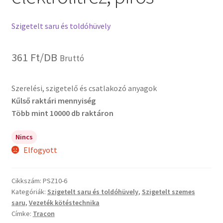
Szigetelt saru és toldóhüvely
361
Ft
/DB
Bruttó
Szerelési, szigetelő és csatlakozó anyagok
Kűlső raktári mennyiség
Több mint 10000 db raktáron
Nincs
Elfogyott
Cikkszám:
PSZ10-6
Kategóriák:
Szigetelt saru és toldóhüvely
,
Szigetelt szemes
saru
,
Vezeték kötéstechnika
Címke:
Tracon